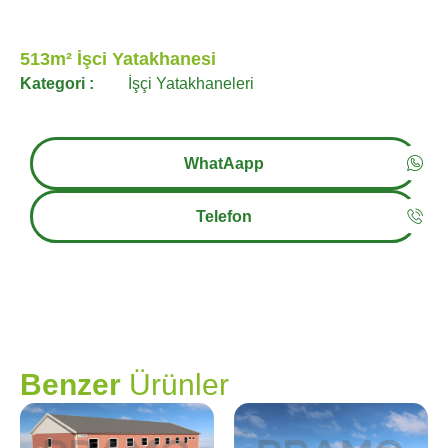
513m² İşci Yatakhanesi
Kategori :
İşçi Yatakhaneleri
WhatAapp
Telefon
PRAMO
Benzer
Ürünler