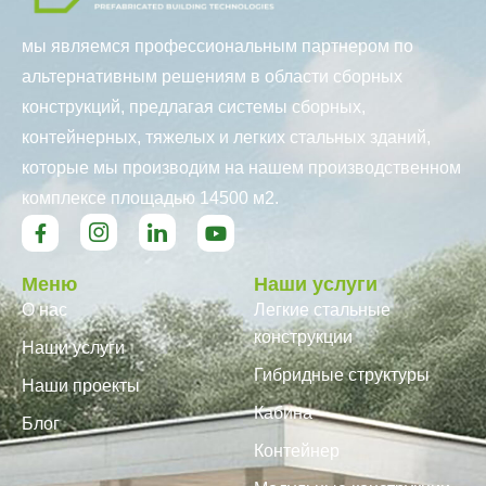
мы являемся профессиональным партнером по
альтернативным решениям в области сборных
конструкций, предлагая системы сборных,
контейнерных, тяжелых и легких стальных зданий,
которые мы производим на нашем производственном
комплексе площадью 14500 м2.
Меню
Наши услуги
О нас
Легкие стальные
конструкции
Наши услуги
Гибридные структуры
Наши проекты
Кабина
Блог
Контейнер