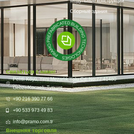
Модульные конструкции
Сборные здания
Связаться с нами!
Pelitli Köyü, Yeni Mezarlık Yolu Cd. No:77 41480
Gebze/Kocaeli, Турция
+90 216 390 77 66
+90 533 973 49 83
info@pramo.com.tr
Внешняя торговля