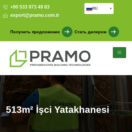
+90 533 973 49 83
RU
▾
export@pramo.com.tr
Получить предложение
Стать дилером
513m² İşci Yatakhanesi