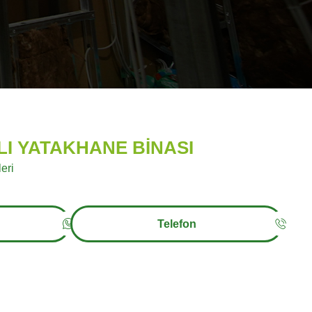
TLI YATAKHANE BİNASI
eri
Telefon