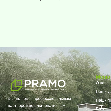
Меню
О нас
Наши ус
мы являемся профессиональным
Наши п
партнером по альтернативным
Блог