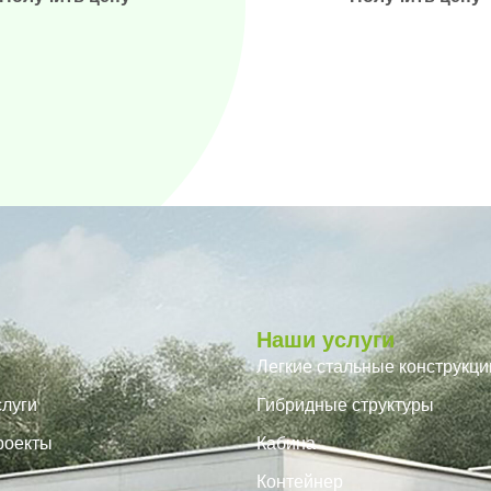
Наши услуги
Легкие стальные конструкци
луги
Гибридные структуры
роекты
Кабина
Контейнер