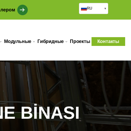
RU
▾
илером
Модульные
Гибридные
Проекты
Контакты
NE BİNASI