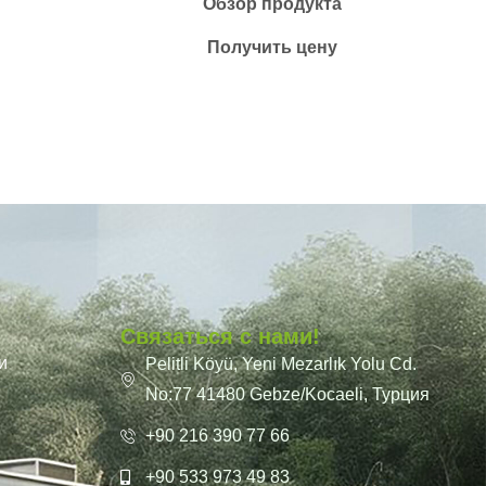
Обзор продукта
Получить цену
Связаться с нами!
и
Pelitli Köyü, Yeni Mezarlık Yolu Cd.
No:77 41480 Gebze/Kocaeli, Турция
+90 216 390 77 66
+90 533 973 49 83