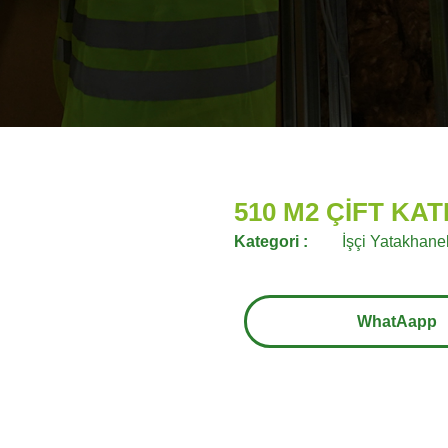
510 M2 ÇİFT KA
Kategori :
İşçi Yatakhanel
WhatAapp