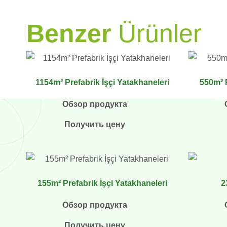
PRAMO
Benzer
Ürünler
1154m² Prefabrik İşçi Yatakhaneleri
550m² P
Обзор продукта
Получить цену
155m² Prefabrik İşçi Yatakhaneleri
2
Обзор продукта
Получить цену