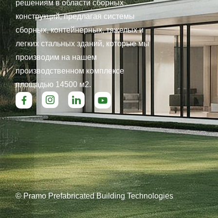
решениям в области сборных
конструкций, предлагая системы
сборных, контейнерных, тяжелых и
легких стальных зданий, которые мы
производим на нашем
производственном комплексе
площадью 14500 м2.
© Pramo Prefabricated Building Technologies