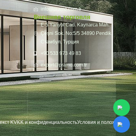
info@pramo.com.tr
Внешняя торговля
E-5 Yanyol Cad. Kaynarca Mah.
Çeşni Sok. No:5/5 34890 Pendik,
Стамбул, Турция
+90 533 973 49 83
export@pramo.com.tr
екст KVKK и конфиденциальность
Условия и положения