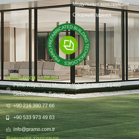
Модульные конструкции
Сборные здания
Связаться с нами!
Pelitli Köyü, Yeni Mezarlık Yolu Cd. No:77 41480
Gebze/Kocaeli, Турция
+90 216 390 77 66
+90 533 973 49 83
info@pramo.com.tr
Внешняя торговля