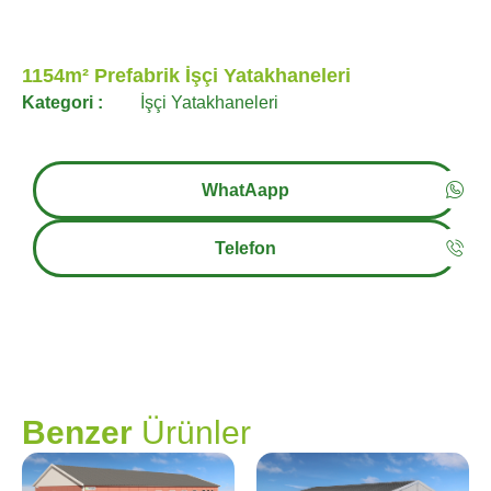
1154m² Prefabrik İşçi Yatakhaneleri
Kategori :
İşçi Yatakhaneleri
WhatAapp
Telefon
PRAMO
Benzer
Ürünler