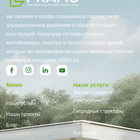
мы являемся профессиональным партнером по
альтернативным решениям в области сборных
конструкций, предлагая системы сборных,
контейнерных, тяжелых и легких стальных зданий,
которые мы производим на нашем производственном
комплексе площадью 14500 м2.
Меню
Наши услуги
О нас
Легкие стальные
конструкции
Наши услуги
Гибридные структуры
Наши проекты
Кабина
Блог
Контейнер