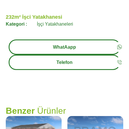
232m² İşci Yatakhanesi
Kategori :
İşçi Yatakhaneleri
WhatAapp
Telefon
PRAMO
Benzer
Ürünler