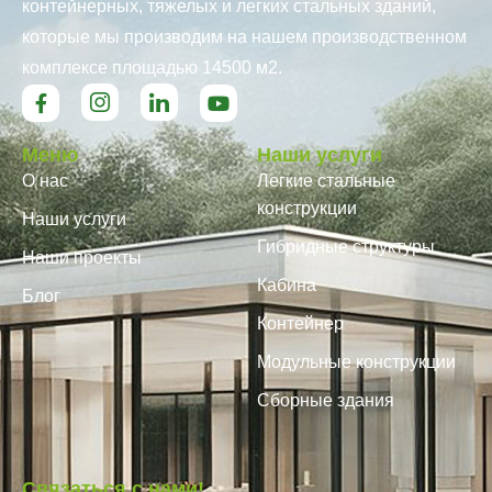
контейнерных, тяжелых и легких стальных зданий,
которые мы производим на нашем производственном
комплексе площадью 14500 м2.
Меню
Наши услуги
О нас
Легкие стальные
конструкции
Наши услуги
Гибридные структуры
Наши проекты
Кабина
Блог
Контейнер
Модульные конструкции
Сборные здания
Связаться с нами!