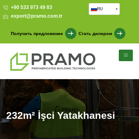
+90 533 973 49 83
RU
▾
export@pramo.com.tr
Получить предложение
Стать дилером
232m² İşci Yatakhanesi