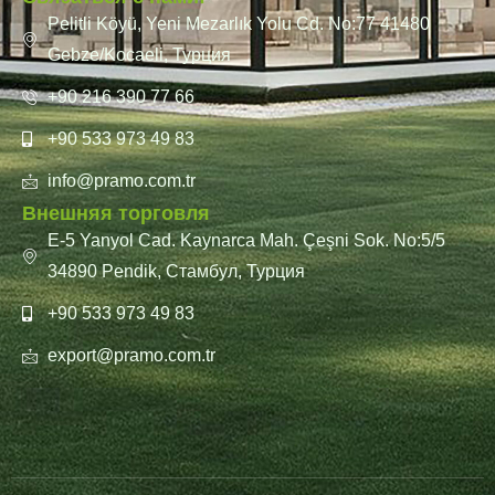
Pelitli Köyü, Yeni Mezarlık Yolu Cd. No:77 41480
Gebze/Kocaeli, Турция
+90 216 390 77 66
+90 533 973 49 83
info@pramo.com.tr
Внешняя торговля
E-5 Yanyol Cad. Kaynarca Mah. Çeşni Sok. No:5/5
34890 Pendik, Стамбул, Турция
+90 533 973 49 83
export@pramo.com.tr