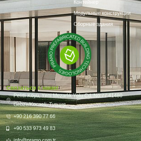
Контейнер
Модульные конструкции
Сборные здания
Связаться с нами!
Pelitli Köyü, Yeni Mezarlık Yolu Cd. No:77 41480
Gebze/Kocaeli, Турция
+90 216 390 77 66
+90 533 973 49 83
info@pramo.com.tr