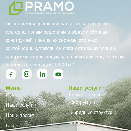
мы являемся профессиональным партнером по
альтернативным решениям в области сборных
конструкций, предлагая системы сборных,
контейнерных, тяжелых и легких стальных зданий,
которые мы производим на нашем производственном
комплексе площадью 14500 м2.
Меню
Наши услуги
О нас
Легкие стальные
конструкции
Наши услуги
Гибридные структуры
Наши проекты
Кабина
Блог