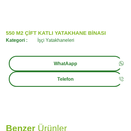
550 M2 ÇİFT KATLI YATAKHANE BİNASI
Kategori :
İşçi Yatakhaneleri
WhatAapp
Telefon
PRAMO
Benzer
Ürünler