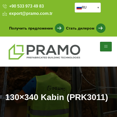
+90 533 973 49 83
RU
▾
export@pramo.com.tr
Получить предложение
Стать дилером
130×340 Kabin (PRK3011)