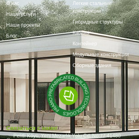
О нас
Легкие стальные
конструкции
Наши услуги
Гибридные структуры
Наши проекты
Кабина
Блог
Контейнер
Модульные конструкции
Сборные здания
Связаться с нами!
Pelitli Köyü, Yeni Mezarlık Yolu Cd. No:77 41480