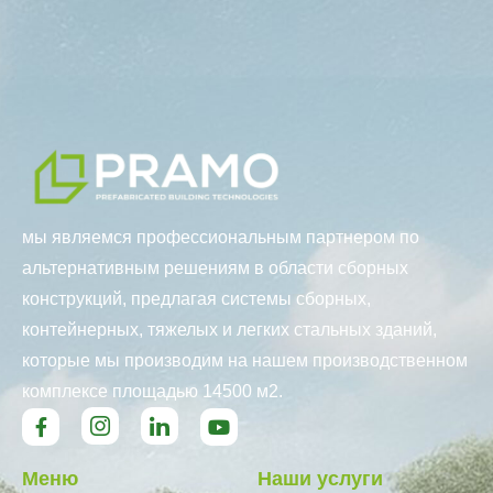
мы являемся профессиональным партнером по
альтернативным решениям в области сборных
конструкций, предлагая системы сборных,
контейнерных, тяжелых и легких стальных зданий,
которые мы производим на нашем производственном
комплексе площадью 14500 м2.
Меню
Наши услуги