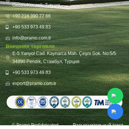
Gebze/Kocaeli, Турция
+90 216 390 77 66
+90 533 973 49 83
info@pramo.com.tr
Внешняя торговля
E-5 Yanyol Cad. Kaynarca Mah. Çeşni Sok. No:5/5
34890 Pendik, Стамбул, Турция
+90 533 973 49 83
export@pramo.com.tr
© Pramo Prefabricated
Разъяснительный текст