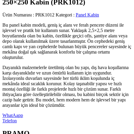
250×250 Kabin (PRK1012)
Ürün Numarası :
PRK1012
Kategori :
Panel Kabin
Bu panel kabin modeli, geniş iç alanı ve ferah pencere düzeni ile
işlevsel ve pratik bir kullanım sunar. Yaklaşık 2,5×2,5 metre
boyutlarında olan bu kabin, özellikle geçici ofis, şantiye alanı veya
depo olarak kullanılmak üzere tasarlanmıştır. Ön cephedeki geniş
camlı kapı ve yan cephelerde bulunan büyük pencereler sayesinde iç
mekâna doğal ışık sağlanarak konforlu bir çalışma ortamı
oluşturulur.
Dayanıklı malzemelerle üretilmiş olan bu yapı, dış hava koşullarına
karşı dayanıklıdır ve uzun ömürlü kullanım için uygundur.
İzolasyonlu duvarları sayesinde her türlü iklim koşulunda iç
mekânda ideal sıcaklık korunur. Kolay taşınabilir yapısı ve hızlı
montaj özelliği ile farklı projelerde hızlı bir çözüm sunar. Farklı
ihtiyaçlara göre özelleştirilebilir olması, bu kabini birçok sektör için
cazip hale getirir. Bu model, hem modern hem de işlevsel bir yapı
arayanlar için ideal bir çözümdür.
WhatAapp
Telefon
PRAMO