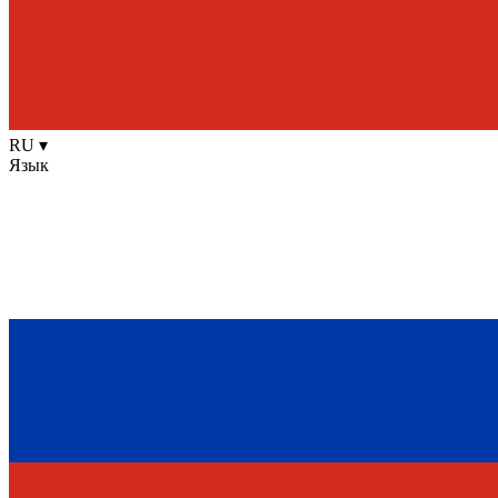
RU
▾
Язык