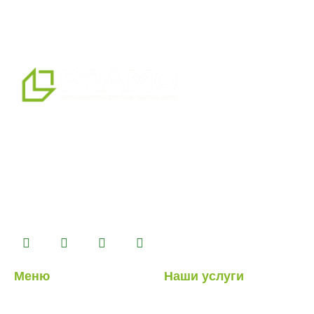
мы являемся профессиональным партнером по
альтернативным решениям в области сборных
конструкций, предлагая системы сборных,
контейнерных, тяжелых и легких стальных зданий,
которые мы производим на нашем производственном
комплексе площадью 14500 м2.
Меню
Наши услуги
О нас
Легкие стальные
конструкции