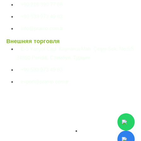
+90 216 390 77 66
+90 533 973 49 83
info@pramo.com.tr
Внешняя торговля
E-5 Yanyol Cad. Kaynarca Mah. Çeşni Sok. No:5/5
34890 Pendik, Стамбул, Турция
+90 533 973 49 83
export@pramo.com.tr
© Pramo Prefabricated
Разъяснительный
Building Technologies
текст KVKK и