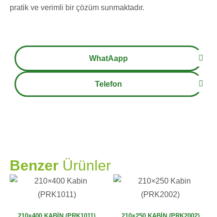
pratik ve verimli bir çözüm sunmaktadır.
WhatAapp
Telefon
PRAMO
Benzer
Ürünler
210×400 KABIN (PRK1011)
210×250 KABIN (PRK2002)