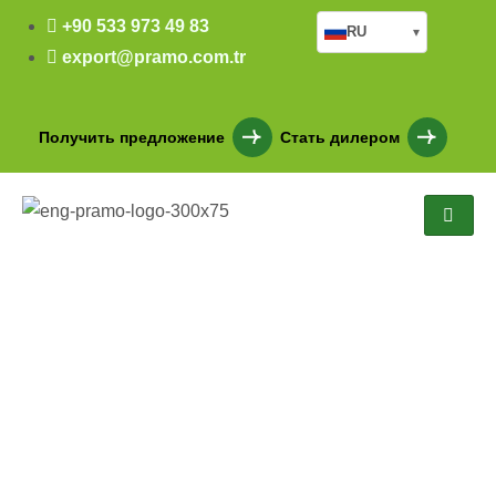
+90 533 973 49 83
RU
▾
export@pramo.com.tr
Получить предложение
Стать дилером
300×300 Kabin (PRK1015)