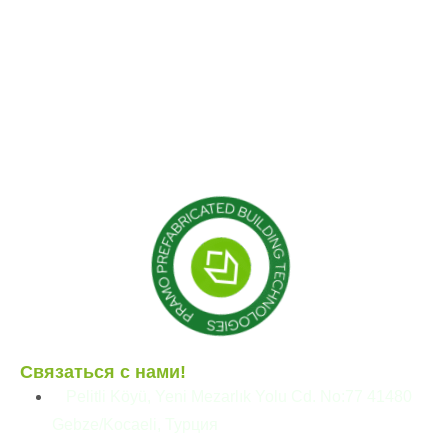
Наши услуги
Гибридные структуры
Наши проекты
Кабина
Блог
Контейнер
Модульные конструкции
Сборные здания
Связаться с нами!
Pelitli Köyü, Yeni Mezarlık Yolu Cd. No:77 41480
Gebze/Kocaeli, Турция