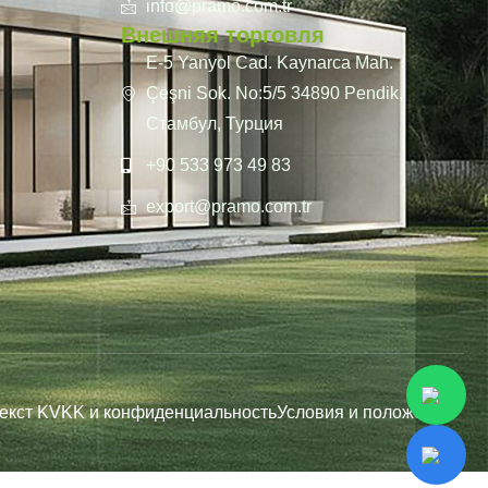
info@pramo.com.tr
Внешняя торговля
E-5 Yanyol Cad. Kaynarca Mah.
Çeşni Sok. No:5/5 34890 Pendik,
Стамбул, Турция
+90 533 973 49 83
export@pramo.com.tr
екст KVKK и конфиденциальность
Условия и положения