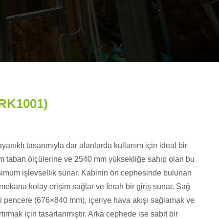
PRK1001)
anıklı tasarımıyla dar alanlarda kullanım için ideal bir
 taban ölçülerine ve 2540 mm yüksekliğe sahip olan bu
simum işlevsellik sunar. Kabinin ön cephesinde bulunan
ekana kolay erişim sağlar ve ferah bir giriş sunar. Sağ
i pencere (676×840 mm), içeriye hava akışı sağlamak ve
ırmak için tasarlanmıştır. Arka cephede ise sabit bir