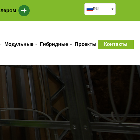
RU
▾
илером
Модульные
Гибридные
Проекты
Контакты