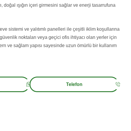
 doğal ışığın içeri girmesini sağlar ve enerji tasarrufuna
e sistemi ve yalıtımlı panelleri ile çeşitli iklim koşullarına
üvenlik noktaları veya geçici ofis ihtiyacı olan yerler için
n ve sağlam yapısı sayesinde uzun ömürlü bir kullanım
Telefon