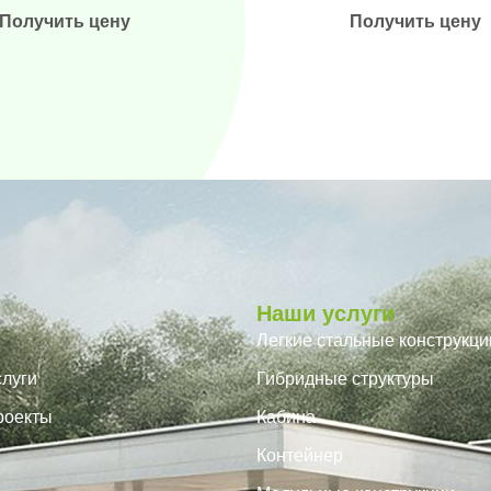
Получить цену
Получить цену
Наши услуги
Легкие стальные конструкци
луги
Гибридные структуры
роекты
Кабина
Контейнер