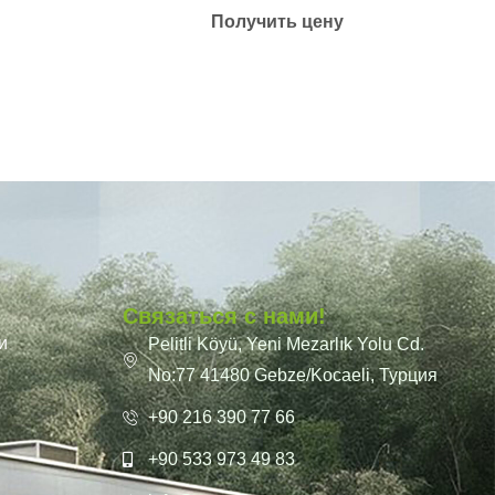
Получить цену
Связаться с нами!
и
Pelitli Köyü, Yeni Mezarlık Yolu Cd.
No:77 41480 Gebze/Kocaeli, Турция
+90 216 390 77 66
+90 533 973 49 83