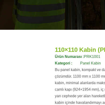
110×110 Kabin (
Ürün Numarası :
PRK1001
Kategori :
Panel Kabin
Bu panel kabin, kompakt ve day
çözümdür. 1100 mm x 1100 mm
kabin, minimal alanlarda mak
camlı kapı (924×1954 mm), iç m
yan cephede yer alan hareketl
kabin içinde havalandırmayı art