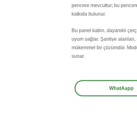
pencere mevcuttur; bu pencere,
katkıda bulunur.
Bu panel kabin, dayanıklı çerçev
uyum sağlar. Şantiye alanları, g
mükemmel bir çözümdür. Moder
sunar.
WhatAapp