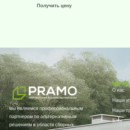
Получить цену
Меню
О нас
Наши ус
мы являемся профессиональным
Наши п
партнером по альтернативным
Блог
решениям в области сборных