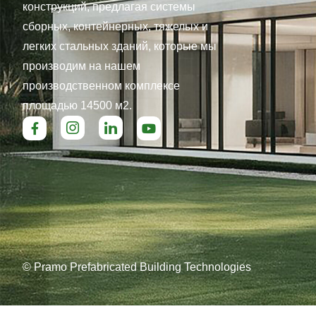
конструкций, предлагая системы
сборных, контейнерных, тяжелых и
легких стальных зданий, которые мы
производим на нашем
производственном комплексе
площадью 14500 м2.
© Pramo Prefabricated Building Technologies