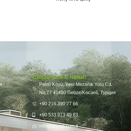
Связаться с нами!
и
Pelitli Köyü, Yeni Mezarlık Yolu Cd.
No:77 41480 Gebze/Kocaeli, Турция
+90 216 390 77 66
+90 533 973 49 83
info@pramo.com.tr