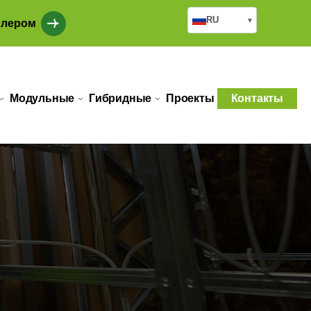
RU
▾
илером
Модульные
Гибридные
Проекты
Контакты