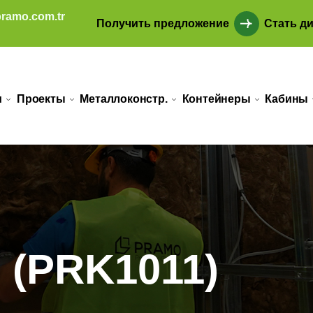
ramo.com.tr
Получить предложение
Стать д
и
Проекты
Металлоконстр.
Контейнеры
Кабины
 (PRK1011)