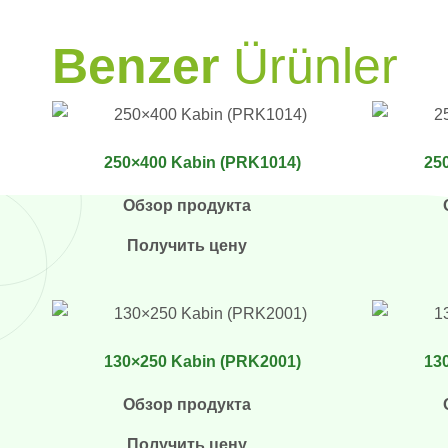
PRAMO
Benzer
Ürünler
250×400 Kabin (PRK1014)
25
Обзор продукта
Получить цену
130×250 Kabin (PRK2001)
13
Обзор продукта
Получить цену