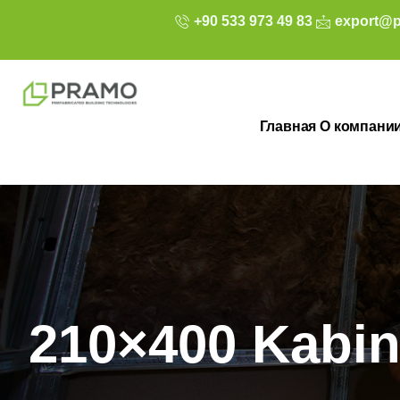
+90 533 973 49 83
export@p
Главная
О компани
210×400 Kabin