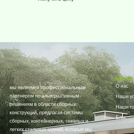
Меню
О нас
мы являемся профессиональным
партнером по альтернативным
Наши ус
решениям в области сборных
Наши п
конструкций, предлагая системы
Блог
сборных, контейнерных, тяжелых и
легких стальных зданий, которые мы