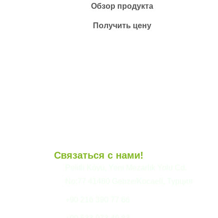
Обзор продукта
Получить цену
Связаться с нами!
и
Pelitli Köyü, Yeni Mezarlık Yolu Cd.
No:77 41480 Gebze/Kocaeli, Турция
+90 216 390 77 66