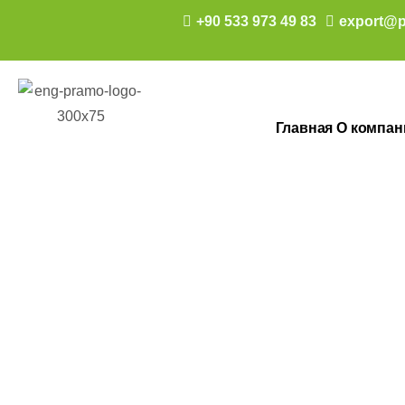
+90 533 973 49 83
export@p
Главная
О компан
84 M2 TEK KA