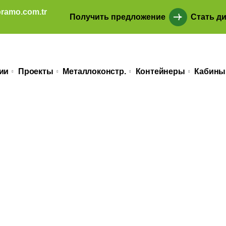
ramo.com.tr
Получить предложение
Стать д
ии
Проекты
Металлоконстр.
Контейнеры
Кабины
TLI ÇELİK EV