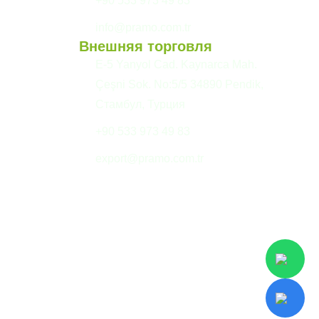
+90 533 973 49 83
info@pramo.com.tr
Внешняя торговля
E-5 Yanyol Cad. Kaynarca Mah.
Çeşni Sok. No:5/5 34890 Pendik,
Стамбул, Турция
+90 533 973 49 83
export@pramo.com.tr
екст KVKK и конфиденциальность
Условия и положения