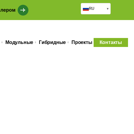
RU
▾
илером
Модульные
Гибридные
Проекты
Контакты