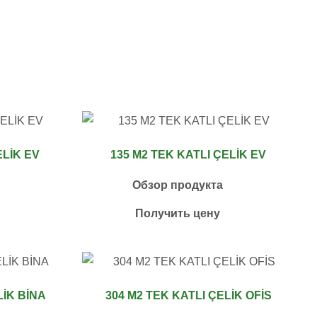
ELİK EV
135 M2 TEK KATLI ÇELİK EV
Обзор продукта
Получить цену
LİK BİNA
304 M2 TEK KATLI ÇELİK OFİS