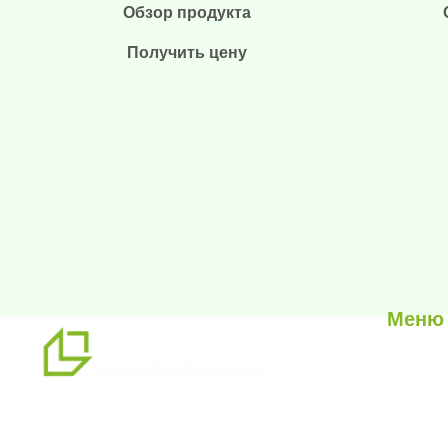
Обзор продукта
Получить цену
Меню
О нас
Наши ус
мы являемся профессиональным
Наши п
партнером по альтернативным