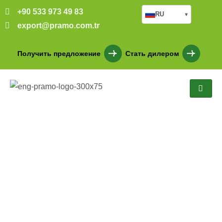
+90 533 973 49 83
RU
▾
export@pramo.com.tr
Получить предложение
Стать дилером
304 M2 TEK KATLI ÇELİK
OFİS