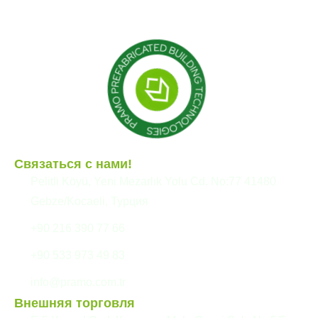
Сборные здания
Связаться с нами!
Pelitli Köyü, Yeni Mezarlık Yolu Cd. No:77 41480
Gebze/Kocaeli, Турция
+90 216 390 77 66
+90 533 973 49 83
info@pramo.com.tr
Внешняя торговля