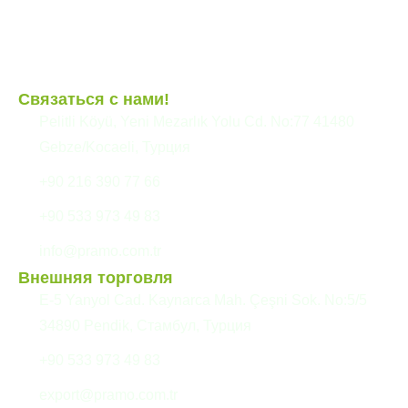
Сборные здания
Связаться с нами!
Pelitli Köyü, Yeni Mezarlık Yolu Cd. No:77 41480
Gebze/Kocaeli, Турция
+90 216 390 77 66
+90 533 973 49 83
info@pramo.com.tr
Внешняя торговля
E-5 Yanyol Cad. Kaynarca Mah. Çeşni Sok. No:5/5
34890 Pendik, Стамбул, Турция
+90 533 973 49 83
export@pramo.com.tr