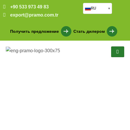
+90 533 973 49 83
RU
▾
export@pramo.com.tr
Получить предложение
Стать дилером
150 M2 TEK KATLI ÇELİK
EV