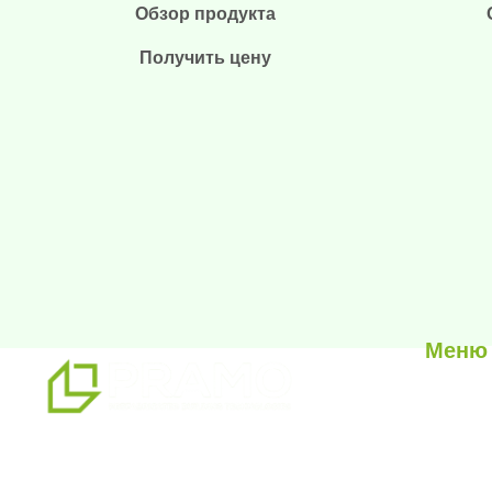
Обзор продукта
Получить цену
Меню
О нас
Наши ус
мы являемся профессиональным
Наши п
партнером по альтернативным