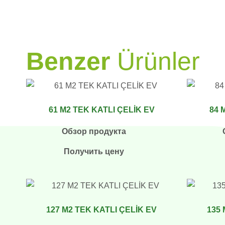
PRAMO
Benzer
Ürünler
61 M2 TEK KATLI ÇELİK EV
84 
Обзор продукта
Получить цену
127 M2 TEK KATLI ÇELİK EV
135 