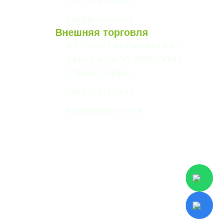
+90 533 973 49 83
info@pramo.com.tr
Внешняя торговля
E-5 Yanyol Cad. Kaynarca Mah.
Çeşni Sok. No:5/5 34890 Pendik,
Стамбул, Турция
+90 533 973 49 83
export@pramo.com.tr
екст KVKK и конфиденциальность
Условия и положения