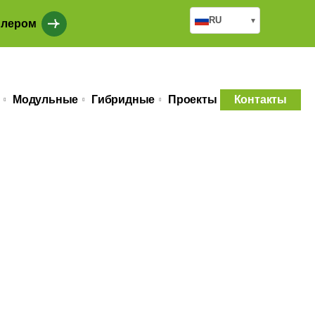
RU
▾
илером
Модульные
Гибридные
Проекты
Контакты
A