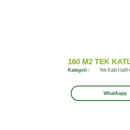
160 M2 TEK KATL
Kategori :
Tek Katlı Hafif
WhatAapp