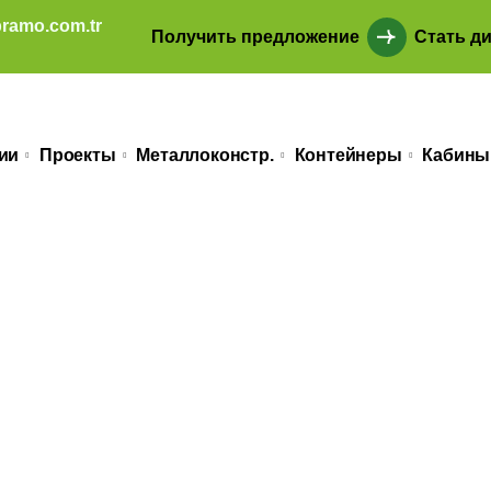
ramo.com.tr
Получить предложение
Стать д
ии
Проекты
Металлоконстр.
Контейнеры
Кабины
ATLI ÇELİK BİN