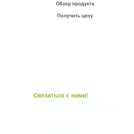
Обзор продукта
Получить цену
Связаться с нами!
и
Pelitli Köyü, Yeni Mezarlık Yolu Cd.
No:77 41480 Gebze/Kocaeli, Турция
+90 216 390 77 66