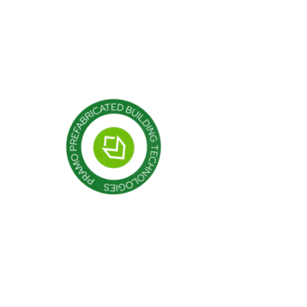
роекты
Кабина
Контейнер
Модульные конструкции
Сборные здания