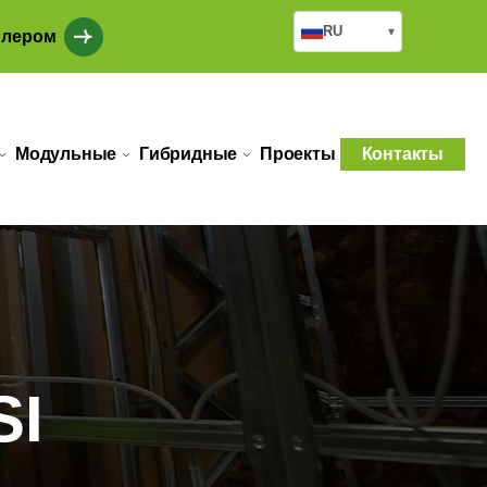
RU
▾
илером
Модульные
Гибридные
Проекты
Контакты
SI