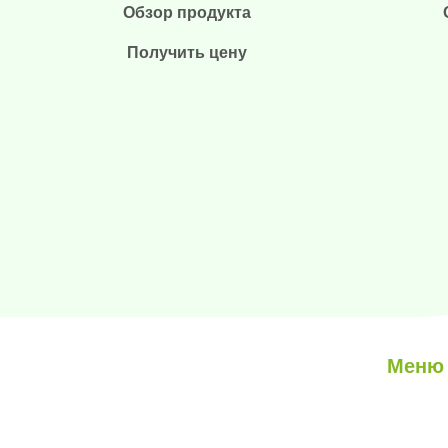
Обзор продукта
Получить цену
Меню
О нас
мы являемся профессиональным
партнером по альтернативным
Наши ус