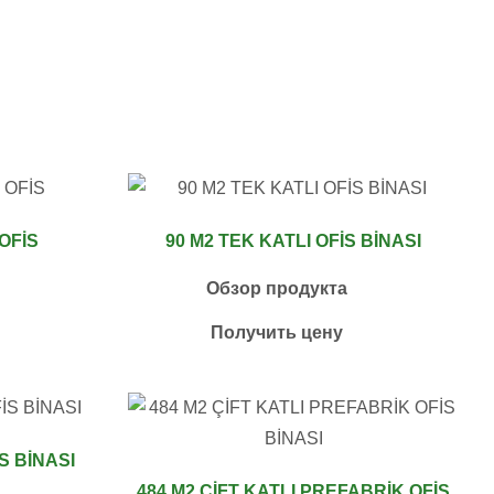
OFİS
90 M2 TEK KATLI OFİS BİNASI
Обзор продукта
Получить цену
İS BİNASI
484 M2 ÇİFT KATLI PREFABRİK OFİS