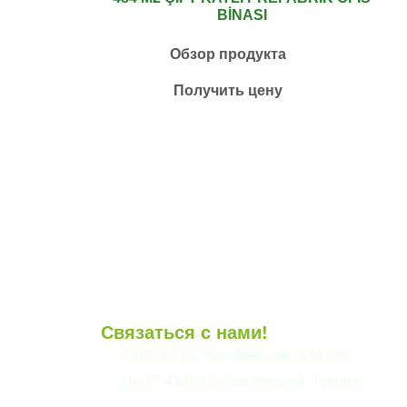
BİNASI
Обзор продукта
Получить цену
Связаться с нами!
и
Pelitli Köyü, Yeni Mezarlık Yolu Cd.
No:77 41480 Gebze/Kocaeli, Турция