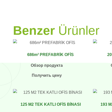
PRAMO
Benzer
Ürünler
686m² PREFABRİK OFİS
20
Обзор продукта
Получить цену
125 M2 TEK KATLI OFİS BİNASI
193 M