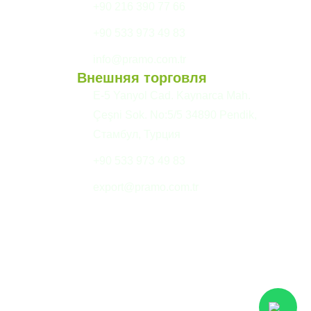
+90 216 390 77 66
+90 533 973 49 83
info@pramo.com.tr
Внешняя торговля
E-5 Yanyol Cad. Kaynarca Mah.
Çeşni Sok. No:5/5 34890 Pendik,
Стамбул, Турция
+90 533 973 49 83
export@pramo.com.tr