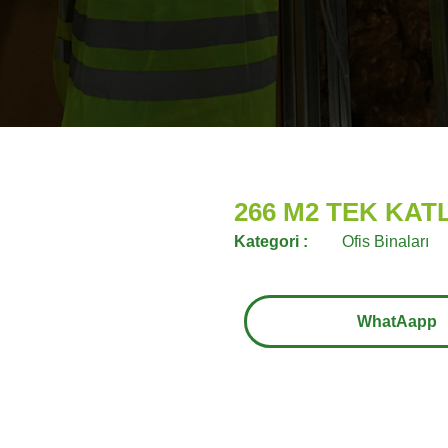
266 M2 TEK KATL
Kategori :
Ofis Binaları
WhatAapp