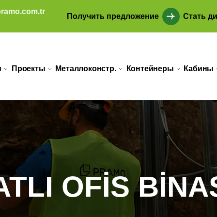
ramo.com.tr
Получить предложение
Стать д
и
Проекты
Металлоконстр.
Контейнеры
Кабины
ATLI OFİS BİNA