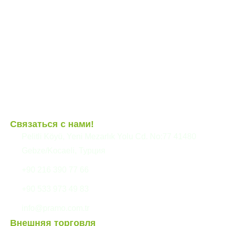
Наши услуги
Гибридные структуры
Наши проекты
Кабина
Блог
Контейнер
Модульные конструкции
Сборные здания
Связаться с нами!
Pelitli Köyü, Yeni Mezarlık Yolu Cd. No:77 41480
Gebze/Kocaeli, Турция
+90 216 390 77 66
+90 533 973 49 83
info@pramo.com.tr
Внешняя торговля