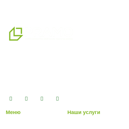
мы являемся профессиональным партнером по
альтернативным решениям в области сборных
конструкций, предлагая системы сборных,
контейнерных, тяжелых и легких стальных зданий,
которые мы производим на нашем производственном
комплексе площадью 14500 м2.
Меню
Наши услуги
О нас
Легкие стальные
конструкции