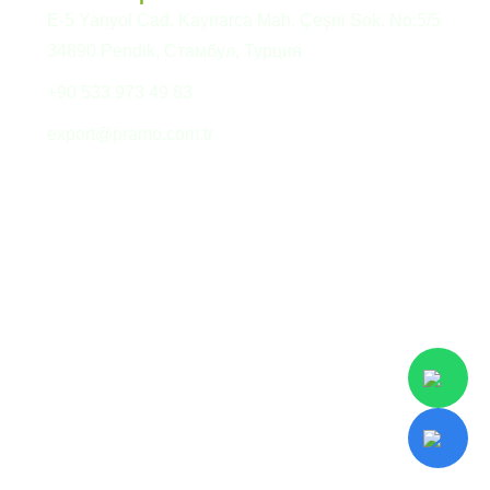
E-5 Yanyol Cad. Kaynarca Mah. Çeşni Sok. No:5/5
34890 Pendik, Стамбул, Турция
+90 533 973 49 83
export@pramo.com.tr
© Pramo Prefabricated
Разъяснительный текст
Building Technologies
KVKK и
конфиденциальность
Условия и положения