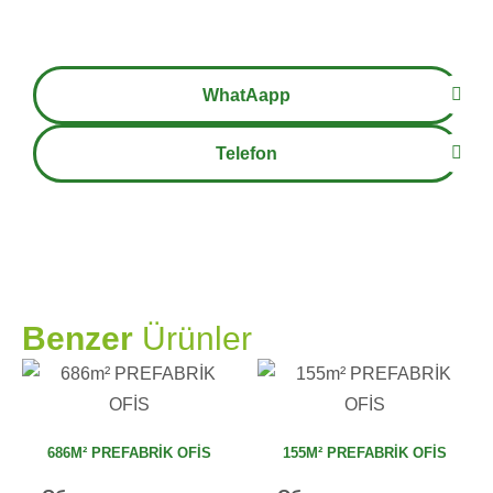
WhatAapp
Telefon
PRAMO
Benzer
Ürünler
686M² PREFABRİK OFİS
155M² PREFABRİK OFİS