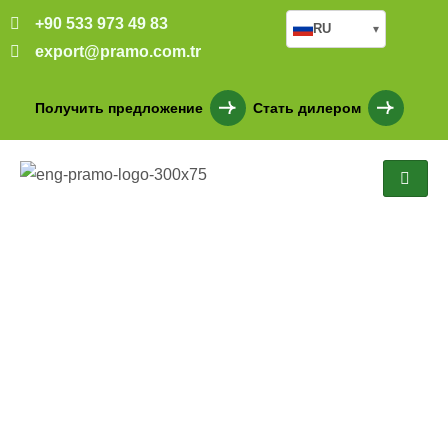
+90 533 973 49 83
RU
▾
export@pramo.com.tr
Получить предложение
Стать дилером
484 M2 ÇİFT KATLI
PREFABRİK OFİS BİNASI