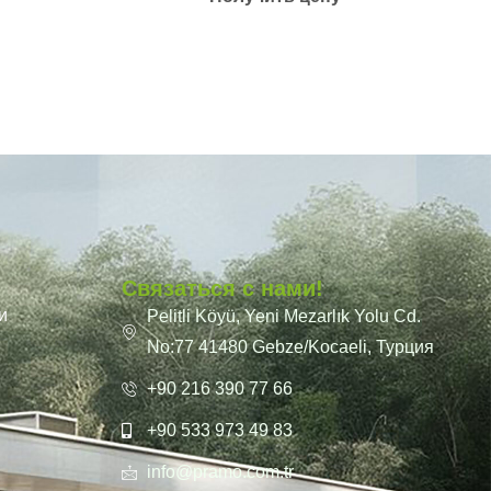
Связаться с нами!
и
Pelitli Köyü, Yeni Mezarlık Yolu Cd.
No:77 41480 Gebze/Kocaeli, Турция
+90 216 390 77 66
+90 533 973 49 83
info@pramo.com.tr