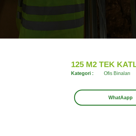
125 M2 TEK KATL
Kategori :
Ofis Binaları
WhatAapp