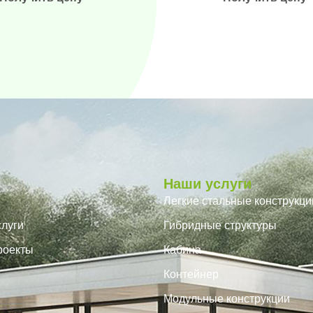
Наши услуги
Легкие стальные конструкци
луги
Гибридные структуры
роекты
Кабина
Контейнер
Модульные конструкции