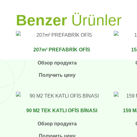
PRAMO
Benzer
Ürünler
207m² PREFABRİK OFİS
15
Обзор продукта
Получить цену
90 M2 TEK KATLI OFİS BİNASI
159 M
Обзор продукта
Получить цену