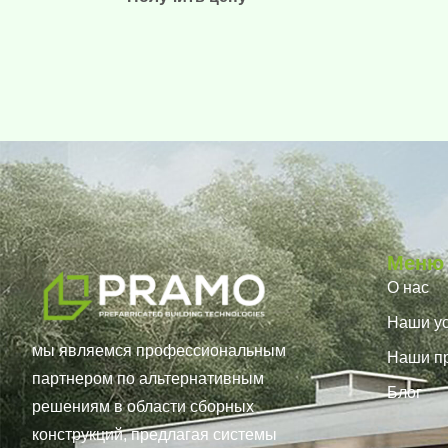
Меню
О нас
Наши ус
мы являемся профессиональным
Наши п
партнером по альтернативным
Блог
решениям в области сборных
конструкций, предлагая системы