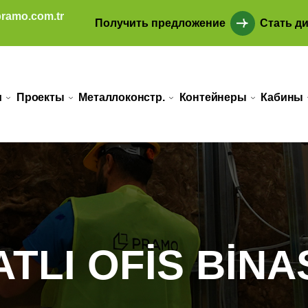
ramo.com.tr
Получить предложение
Стать д
и
Проекты
Металлоконстр.
Контейнеры
Кабины
ATLI OFİS BİNA