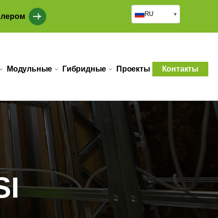
RU
▾
илером
Модульные
Гибридные
Проекты
Контакты
SI