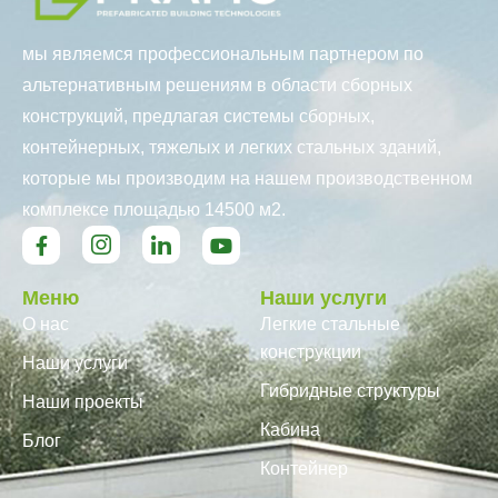
мы являемся профессиональным партнером по
альтернативным решениям в области сборных
конструкций, предлагая системы сборных,
контейнерных, тяжелых и легких стальных зданий,
которые мы производим на нашем производственном
комплексе площадью 14500 м2.
Меню
Наши услуги
О нас
Легкие стальные
конструкции
Наши услуги
Гибридные структуры
Наши проекты
Кабина
Блог
Контейнер