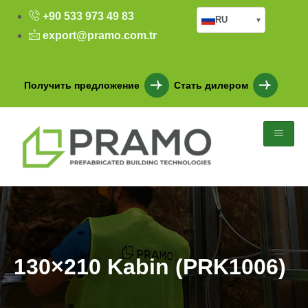
+90 533 973 49 83
RU
▾
export@pramo.com.tr
Получить предложение
Стать дилером
130×210 Kabin (PRK1006)