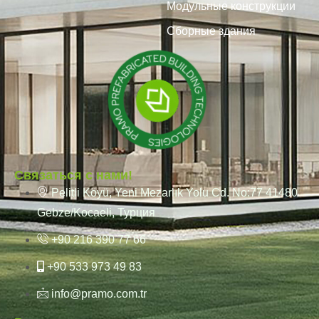
Модульные конструкции
Сборные здания
Связаться с нами!
Pelitli Köyü, Yeni Mezarlık Yolu Cd. No:77 41480
Gebze/Kocaeli, Турция
+90 216 390 77 66
+90 533 973 49 83
info@pramo.com.tr