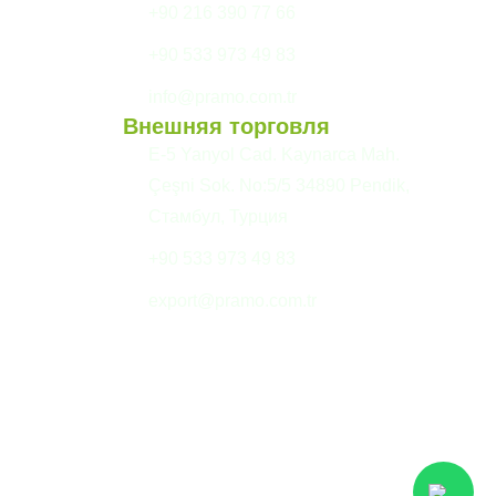
+90 216 390 77 66
+90 533 973 49 83
info@pramo.com.tr
Внешняя торговля
E-5 Yanyol Cad. Kaynarca Mah.
Çeşni Sok. No:5/5 34890 Pendik,
Стамбул, Турция
+90 533 973 49 83
export@pramo.com.tr