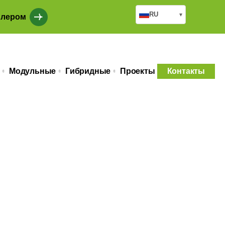
RU
▾
илером
Модульные
Гибридные
Проекты
Контакты