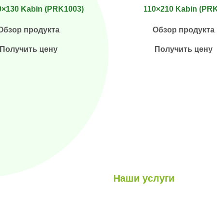
0×130 Kabin (PRK1003)
110×210 Kabin (PR
Обзор продукта
Обзор продукта
Получить цену
Получить цену
Наши услуги
Легкие стальные конструкци
луги
Гибридные структуры