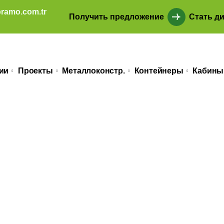
ramo.com.tr
Получить предложение
Стать д
ии
Проекты
Металлоконстр.
Контейнеры
Кабины
 (PRK3008)