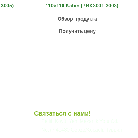
K3005)
110×110 Kabin (PRK3001-3003)
Обзор продукта
Получить цену
Связаться с нами!
и
Pelitli Köyü, Yeni Mezarlık Yolu Cd.
No:77 41480 Gebze/Kocaeli, Турция