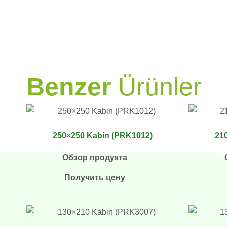
PRAMO
Benzer
Ürünler
250×250 Kabin (PRK1012)
21
Обзор продукта
Получить цену