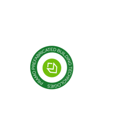
роекты
Кабина
Контейнер
Модульные конструкции
Сборные здания