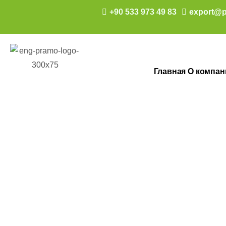
+90 533 973 49 83
export@p
Главная
О компан
130×250 Kabin