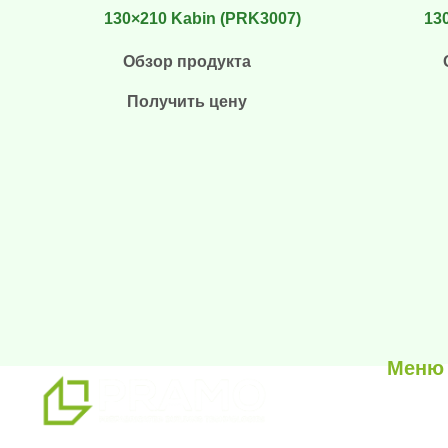
130×210 Kabin (PRK3007)
13
Обзор продукта
Получить цену
Меню
О нас
Наши ус