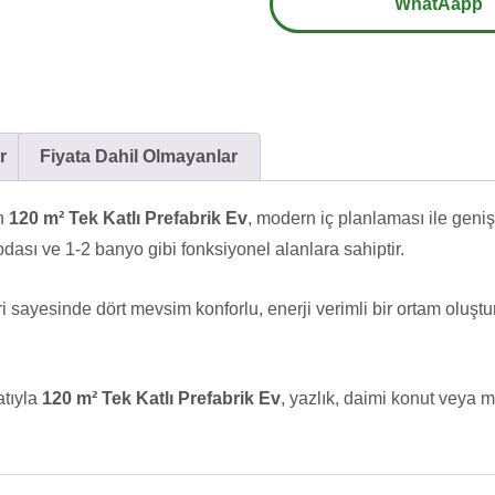
WhatAapp
r
Fiyata Dahil Olmayanlar
an
120 m² Tek Katlı Prefabrik Ev
, modern iç planlaması ile geniş a
dası ve 1-2 banyo gibi fonksiyonel alanlara sahiptir.
ri sayesinde dört mevsim konforlu, enerji verimli bir ortam oluşt
atıyla
120 m² Tek Katlı Prefabrik Ev
, yazlık, daimi konut veya mis