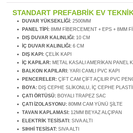
STANDART PREFABRİK EV TEKNİK
DUVAR YÜKSEKLİĞİ:
2500MM
PANEL TİPİ:
8MM FİBERCEMENT + EPS + 8MM 
DIŞ DUVAR KALINLIĞI:
10 CM
İÇ DUVAR KALINLIĞI:
6 CM
DIŞ KAPI:
ÇELİK KAPI
İÇ KAPILAR:
METAL KASALI AMERİKAN PANEL K
BALKON KAPILARI:
YARI CAMLI PVC KAPI
PENCERELER:
ÇİFT CAM ÇİFT AÇILIR PVC PE
BOYA:
DIŞ CEPHE SLİKONLU, İÇ CEPHE PLASTİ
ÇATI ÖRTÜSÜ:
BOYALI TRAPEZ SAC
ÇATI İZOLASYONU:
80MM CAM YÜNÜ ŞİLTE
TAVAN KAPLAMASI:
12MM BEYAZ ALÇIPAN
ELEKTRİK TESİSATI:
SIVA ALTI
SIHHİ TESİSAT:
SIVA ALTI