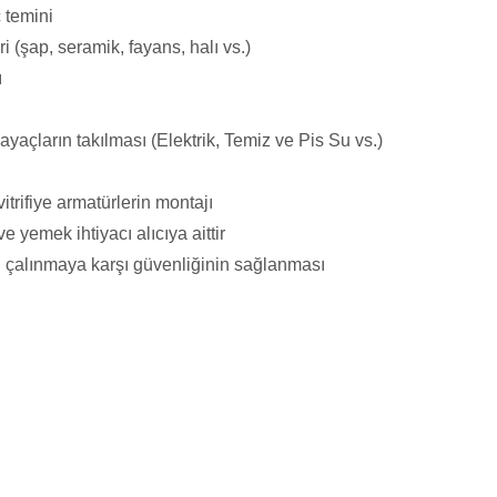
ç temini
 (şap, seramik, fayans, halı vs.)
ı
ayaçların takılması (Elektrik, Temiz ve Pis Su vs.)
vitrifiye armatürlerin montajı
 yemek ihtiyacı alıcıya aittir
n çalınmaya karşı güvenliğinin sağlanması