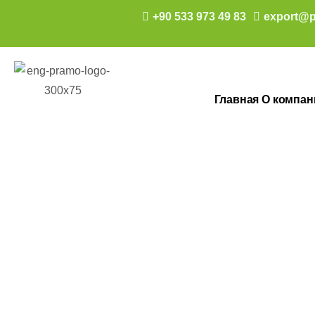
+90 533 973 49 83
export@p
Главная
О компан
120 M2 Tek Katl