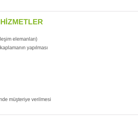
 HİZMETLER
rleşim elemanları)
ı kaplamanın yapılması
inde müşteriye verilmesi