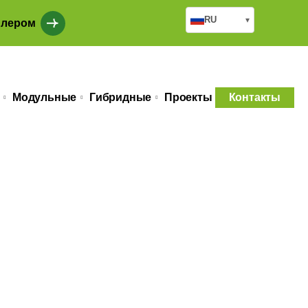
RU
▾
илером
Модульные
Гибридные
Проекты
Контакты