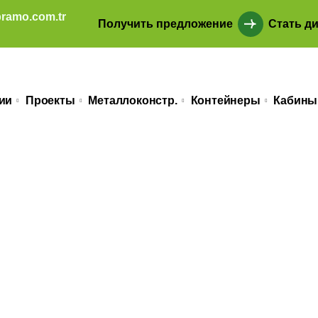
ramo.com.tr
Получить предложение
Стать д
ии
Проекты
Металлоконстр.
Контейнеры
Кабины
ı Prefabri̇k Ev