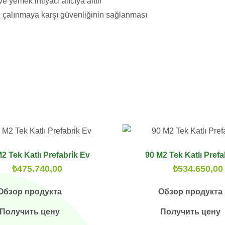
 yemek ihtiyacı alıcıya aittir
n çalınmaya karşı güvenliğinin sağlanması
2 Tek Katlı Prefabri̇k Ev
90 M2 Tek Katlı Prefa
₺
475.740,00
₺
534.650,00
Обзор продукта
Обзор продукта
Получить цену
Получить цену