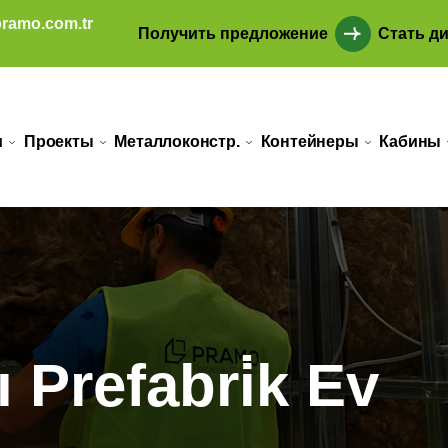
ramo.com.tr
Получить предложение
Стать д
и
Проекты
Металлоконстр.
Контейнеры
Кабины
 Prefabri̇k Ev