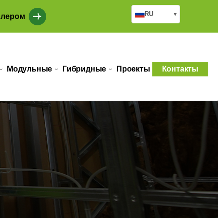
RU
▾
илером
Модульные
Гибридные
Проекты
Контакты