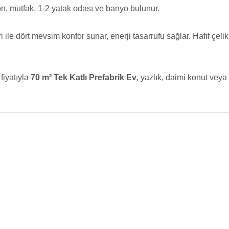
on, mutfak, 1-2 yatak odası ve banyo bulunur.
ri ile dört mevsim konfor sunar, enerji tasarrufu sağlar. Hafif çe
fiyatıyla
70 m² Tek Katlı Prefabrik Ev
, yazlık, daimi konut veya 