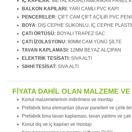
İÇ KAPILAR:
METAL KASALI AMERİKAN PANEL K
BALKON KAPILARI:
YARI CAMLI PVC KAPI
PENCERELER:
ÇİFT CAM ÇİFT AÇILIR PVC PE
BOYA:
DIŞ CEPHE SLİKONLU, İÇ CEPHE PLASTİ
ÇATI ÖRTÜSÜ:
BOYALI TRAPEZ SAC
ÇATI İZOLASYONU:
80MM CAM YÜNÜ ŞİLTE
TAVAN KAPLAMASI:
12MM BEYAZ ALÇIPAN
ELEKTRİK TESİSATI:
SIVA ALTI
SIHHİ TESİSAT:
SIVA ALTI
FİYATA DAHİL OLAN MALZEME VE
Konut malzemelerinin indirilmesi ve montajı
Prefabrik bina elemanları (duvar panelleri ve çelik bi
Prefabrik bina tavan kaplaması, tavan yalıtımı ve çat
Konut dış ve iç kapıları ve montajı