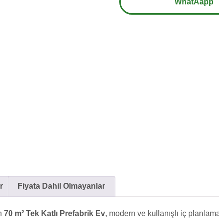
WhatAapp
r
Fiyata Dahil Olmayanlar
an
70 m² Tek Katlı Prefabrik Ev
, modern ve kullanışlı iç planlamas