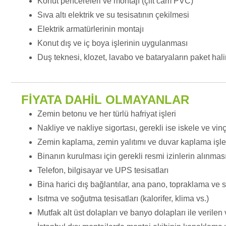
Konut pencereleri ve montajı (çift cam PVC)
Sıva altı elektrik ve su tesisatının çekilmesi
Elektrik armatürlerinin montajı
Konut dış ve iç boya işlerinin uygulanması
Duş teknesi, klozet, lavabo ve bataryaların paket hal
FİYATA DAHİL OLMAYANLAR
Zemin betonu ve her türlü hafriyat işleri
Nakliye ve nakliye sigortası, gerekli ise iskele ve vin
Zemin kaplama, zemin yalıtımı ve duvar kaplama işleri
Binanın kurulması için gerekli resmi izinlerin alınmas
Telefon, bilgisayar ve UPS tesisatları
Bina harici dış bağlantılar, ana pano, topraklama ve s
Isıtma ve soğutma tesisatları (kalorifer, klima vs.)
Mutfak alt üst dolapları ve banyo dolapları ile verilen 