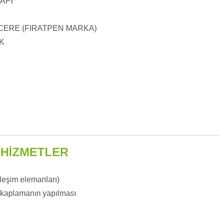
API
NCERE (FIRATPEN MARKA)
K
 HİZMETLER
rleşim elemanları)
ı kaplamanın yapılması