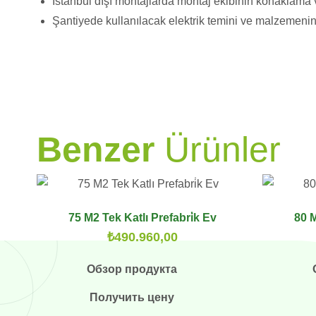
İstanbul dışı montajlarda montaj ekibinin konaklama ve
Şantiyede kullanılacak elektrik temini ve malzemeni
PRAMO
Benzer
Ürünler
75 M2 Tek Katlı Prefabri̇k Ev
80 M
₺
490.960,00
Обзор продукта
Получить цену