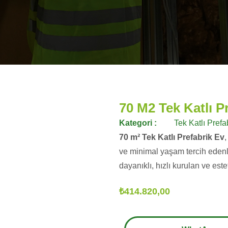
70 M2 Tek Katlı Pr
Kategori :
Tek Katlı Prefa
70 m² Tek Katlı Prefabrik Ev
,
ve minimal yaşam tercih edenle
dayanıklı, hızlı kurulan ve est
₺
414.820,00