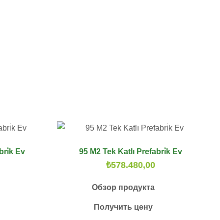
bri̇k Ev
95 M2 Tek Katlı Prefabri̇k Ev
₺
578.480,00
Обзор продукта
Получить цену