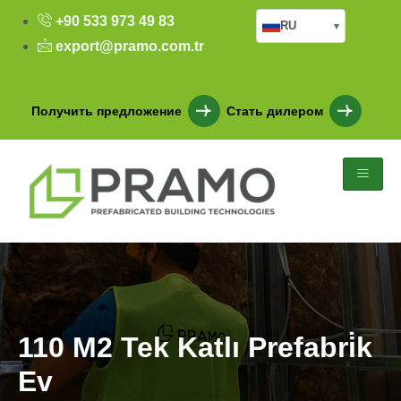
+90 533 973 49 83
RU
▾
export@pramo.com.tr
Получить предложение
Стать дилером
110 M2 Tek Katlı Prefabri̇k
Ev