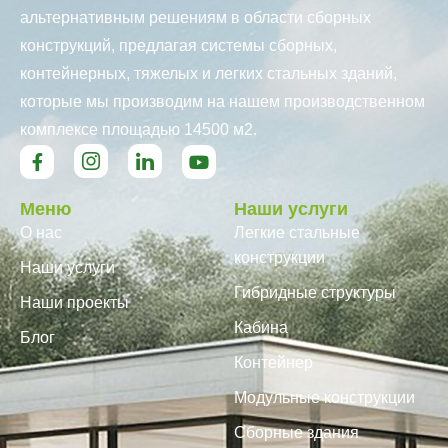
альтернативным решениям в области сборных
конструкций, предлагая системы сборных,
контейнерных, тяжелых и легких стальных зданий,
которые мы производим на нашем производственном
комплексе площадью 14500 м2.
Меню
Наши услуги
О нас
Легкие стальные
конструкции
Наши услуги
Гибридные структуры
Наши проекты
Кабина
Блог
Контейнер
Модульные конструкции
Сборные здания