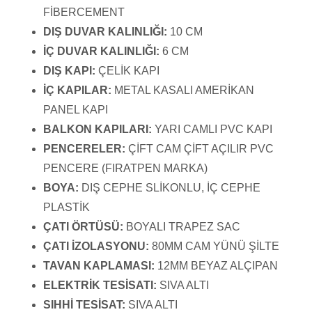
FİBERCEMENT
DIŞ DUVAR KALINLIĞI:
10 CM
İÇ DUVAR KALINLIĞI:
6 CM
DIŞ KAPI:
ÇELİK KAPI
İÇ KAPILAR:
METAL KASALI AMERİKAN
PANEL KAPI
BALKON KAPILARI:
YARI CAMLI PVC KAPI
PENCERELER:
ÇİFT CAM ÇİFT AÇILIR PVC
PENCERE (FIRATPEN MARKA)
BOYA:
DIŞ CEPHE SLİKONLU, İÇ CEPHE
PLASTİK
ÇATI ÖRTÜSÜ:
BOYALI TRAPEZ SAC
ÇATI İZOLASYONU:
80MM CAM YÜNÜ ŞİLTE
TAVAN KAPLAMASI:
12MM BEYAZ ALÇIPAN
ELEKTRİK TESİSATI:
SIVA ALTI
SIHHİ TESİSAT:
SIVA ALTI