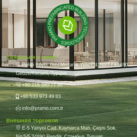
Связаться с нами!
Pelitli Köyü, Yeni Mezarlık Yolu Cd. No:77 41480
Gebze/Kocaeli, Турция
+90 216 390 77 66
+90 533 973 49 83
info@pramo.com.tr
Внешняя торговля
E-5 Yanyol Cad. Kaynarca Mah. Çeşni Sok.
No:5/5 34890 Pendik, Стамбул, Турция