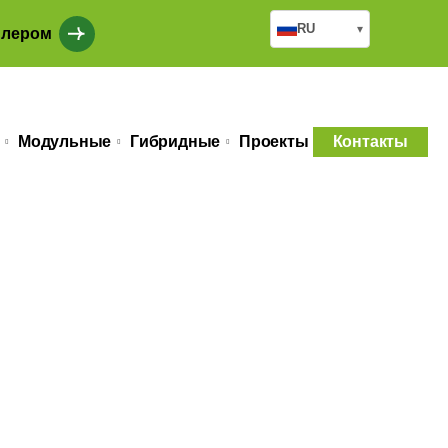
RU
▾
илером
Модульные
Гибридные
Проекты
Контакты