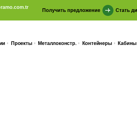
ramo.com.tr
Получить предложение
Стать д
ии
Проекты
Металлоконстр.
Контейнеры
Кабины
для жизни