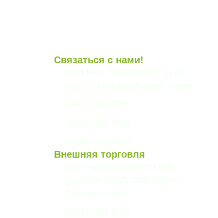
Связаться с нами!
и
Pelitli Köyü, Yeni Mezarlık Yolu Cd.
No:77 41480 Gebze/Kocaeli, Турция
+90 216 390 77 66
+90 533 973 49 83
info@pramo.com.tr
Внешняя торговля
E-5 Yanyol Cad. Kaynarca Mah.
Çeşni Sok. No:5/5 34890 Pendik,
Стамбул, Турция
+90 533 973 49 83