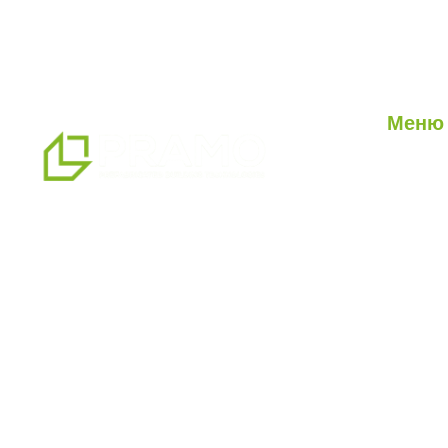
Меню
О нас
Наши ус
мы являемся профессиональным
Наши п
партнером по альтернативным
Блог
решениям в области сборных
конструкций, предлагая системы
сборных, контейнерных, тяжелых и
легких стальных зданий, которые мы
производим на нашем
производственном комплексе
площадью 14500 м2.