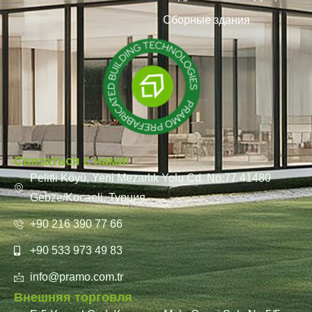
Сборные здания
Связаться с нами!
Pelitli Köyü, Yeni Mezarlık Yolu Cd. No:77 41480
Gebze/Kocaeli, Турция
+90 216 390 77 66
+90 533 973 49 83
info@pramo.com.tr
Внешняя торговля