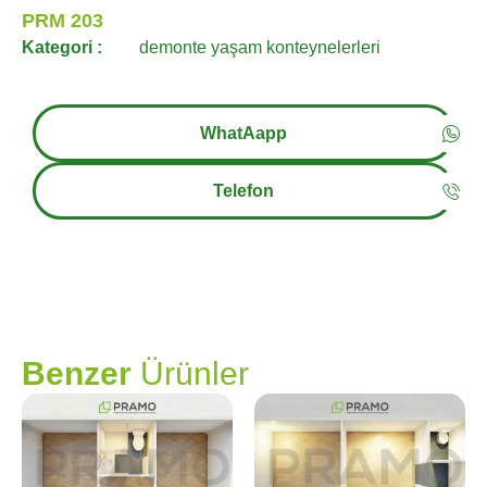
PRM 203
Kategori :
demonte yaşam konteynelerleri
WhatAapp
Telefon
PRAMO
Benzer
Ürünler