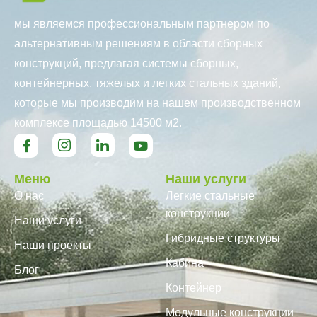
мы являемся профессиональным партнером по
альтернативным решениям в области сборных
конструкций, предлагая системы сборных,
контейнерных, тяжелых и легких стальных зданий,
которые мы производим на нашем производственном
комплексе площадью 14500 м2.
Меню
Наши услуги
О нас
Легкие стальные
конструкции
Наши услуги
Гибридные структуры
Наши проекты
Кабина
Блог
Контейнер
Модульные конструкции