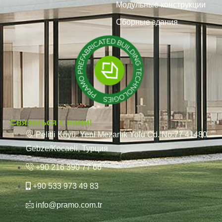
Модульные конструкции
Сборные здания
Связаться с нами!
Pelitli Köyü, Yeni Mezarlık Yolu Cd. No:77 41480
Gebze/Kocaeli, Турция
+90 216 390 77 66
+90 533 973 49 83
info@pramo.com.tr