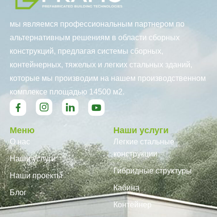
мы являемся профессиональным партнером по
альтернативным решениям в области сборных
конструкций, предлагая системы сборных,
контейнерных, тяжелых и легких стальных зданий,
которые мы производим на нашем производственном
комплексе площадью 14500 м2.
Меню
Наши услуги
О нас
Легкие стальные
конструкции
Наши услуги
Гибридные структуры
Наши проекты
Кабина
Блог
Контейнер