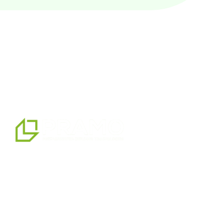
мы являемся профессиональным партнером по
альтернативным решениям в области сборных
конструкций, предлагая системы сборных,
контейнерных, тяжелых и легких стальных зданий,
которые мы производим на нашем производственном