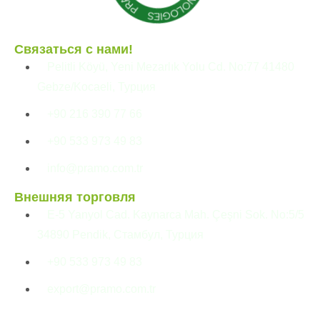
Связаться с нами!
Pelitli Köyü, Yeni Mezarlık Yolu Cd. No:77 41480
Gebze/Kocaeli, Турция
+90 216 390 77 66
+90 533 973 49 83
info@pramo.com.tr
Внешняя торговля
E-5 Yanyol Cad. Kaynarca Mah. Çeşni Sok. No:5/5
34890 Pendik, Стамбул, Турция
+90 533 973 49 83
export@pramo.com.tr