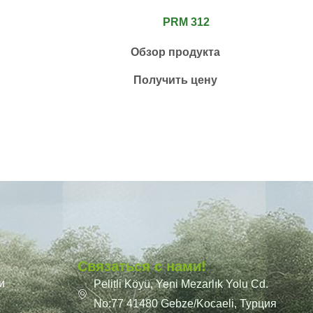
PRM 312
Обзор продукта
Получить цену
Связаться с нами!
и
Pelitli Köyü, Yeni Mezarlık Yolu Cd.
No:77 41480 Gebze/Kocaeli, Турция