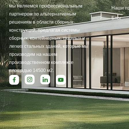
мы являемся профессиональным
Наши п
партнером по альтернативным
Блог
решениям в области сборных
конструкций, предлагая системы
сборных, контейнерных, тяжелых и
легких стальных зданий, которые мы
производим на нашем
производственном комплексе
площадью 14500 м2.