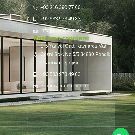
+90 216 390 77 66
+90 533 973 49 83
info@pramo.com.tr
Внешняя торговля
E-5 Yanyol Cad. Kaynarca Mah.
Çeşni Sok. No:5/5 34890 Pendik,
Стамбул, Турция
+90 533 973 49 83
export@pramo.com.tr