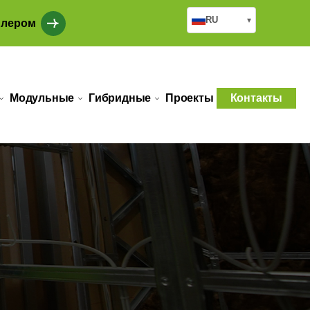
RU
▾
илером
Модульные
Гибридные
Проекты
Контакты