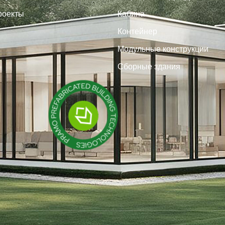
роекты
Кабина
Контейнер
Модульные конструкции
Сборные здания