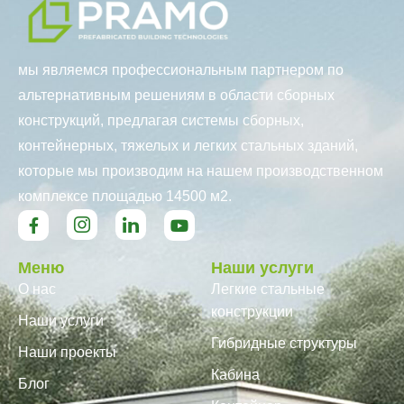
мы являемся профессиональным партнером по
альтернативным решениям в области сборных
конструкций, предлагая системы сборных,
контейнерных, тяжелых и легких стальных зданий,
которые мы производим на нашем производственном
комплексе площадью 14500 м2.
Меню
Наши услуги
О нас
Легкие стальные
конструкции
Наши услуги
Гибридные структуры
Наши проекты
Кабина
Блог