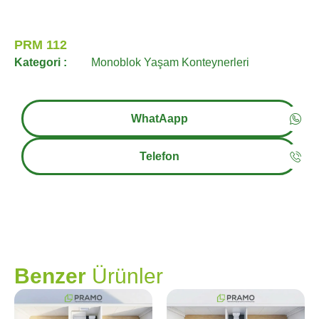
PRM 112
Kategori :
Monoblok Yaşam Konteynerleri
WhatAapp
Telefon
PRAMO
Benzer
Ürünler