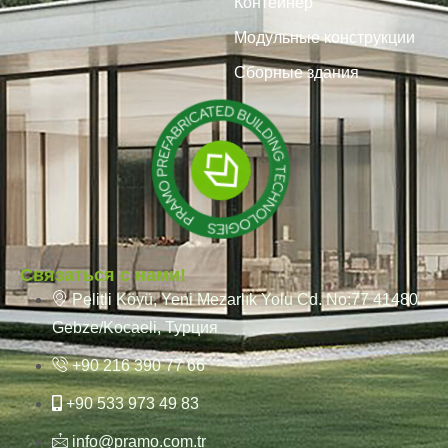
Контейнер
Модульные конструкции
Сборные здания
Связаться с нами!
Pelitli Köyü, Yeni Mezarlık Yolu Cd. No:77 41480
Gebze/Kocaeli, Турция
+90 216 390 77 66
+90 533 973 49 83
info@pramo.com.tr