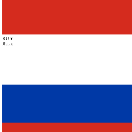
RU
▾
Язык