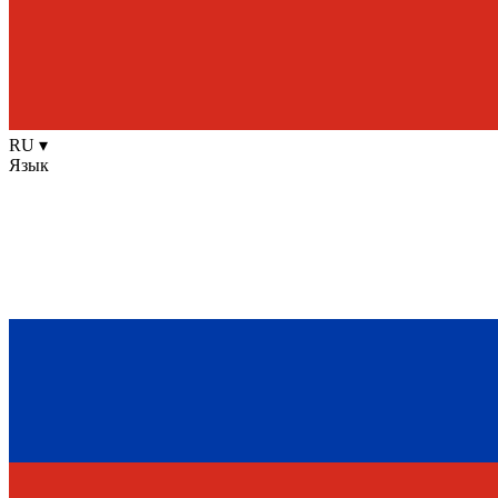
RU
▾
Язык