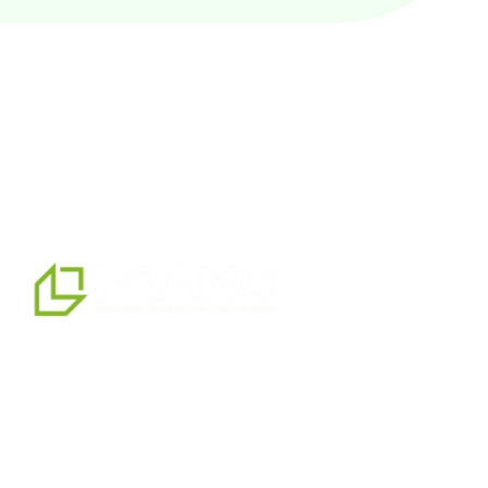
мы являемся профессиональным партнером по
альтернативным решениям в области сборных
конструкций, предлагая системы сборных,
контейнерных, тяжелых и легких стальных зданий,
которые мы производим на нашем производственном