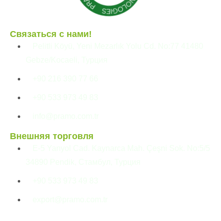
Связаться с нами!
Pelitli Köyü, Yeni Mezarlık Yolu Cd. No:77 41480
Gebze/Kocaeli, Турция
+90 216 390 77 66
+90 533 973 49 83
info@pramo.com.tr
Внешняя торговля
E-5 Yanyol Cad. Kaynarca Mah. Çeşni Sok. No:5/5
34890 Pendik, Стамбул, Турция
+90 533 973 49 83
export@pramo.com.tr