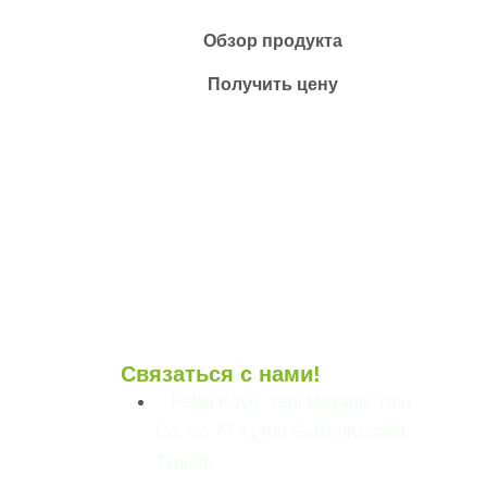
Обзор продукта
Получить цену
Связаться с нами!
и
Pelitli Köyü, Yeni Mezarlık Yolu
Cd. No:77 41480 Gebze/Kocaeli,
Турция