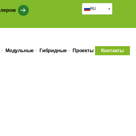
RU
▾
илером
Модульные
Гибридные
Проекты
Контакты