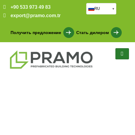
+90 533 973 49 83
RU
▾
export@pramo.com.tr
Получить предложение
Стать дилером
170m² PREFABRİK
YEMEKHANE