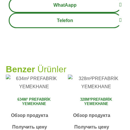
WhatAapp
Telefon
PRAMO
Benzer
Ürünler
634M² PREFABRİK
328M²PREFABRİK
YEMEKHANE
YEMEKHANE
Обзор продукта
Обзор продукта
Получить цену
Получить цену