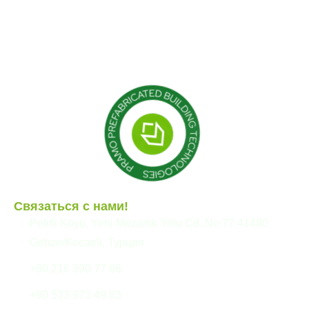
Блог
Контейнер
Модульные конструкции
Сборные здания
Связаться с нами!
Pelitli Köyü, Yeni Mezarlık Yolu Cd. No:77 41480
Gebze/Kocaeli, Турция
+90 216 390 77 66
+90 533 973 49 83