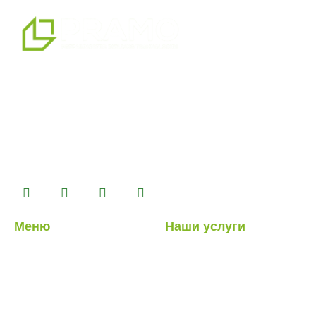
мы являемся профессиональным партнером по
альтернативным решениям в области сборных
конструкций, предлагая системы сборных,
контейнерных, тяжелых и легких стальных зданий,
которые мы производим на нашем производственном
комплексе площадью 14500 м2.
Меню
Наши услуги
О нас
Легкие стальные
конструкции
Наши услуги
Гибридные структуры
Наши проекты
Кабина