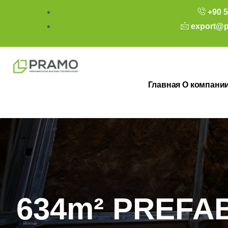
+90 5
export@p
Главная
О компани
634m² PREFA