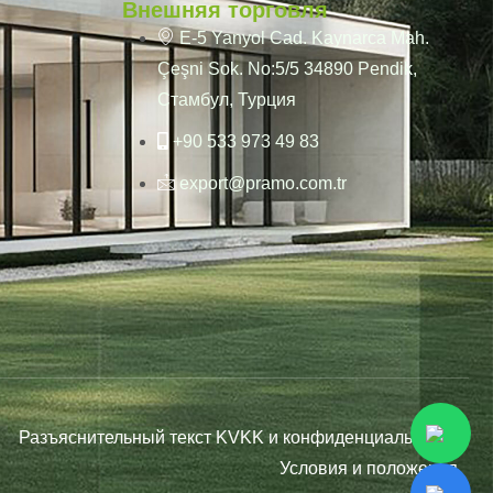
Внешняя торговля
E-5 Yanyol Cad. Kaynarca Mah.
Çeşni Sok. No:5/5 34890 Pendik,
Стамбул, Турция
+90 533 973 49 83
export@pramo.com.tr
Разъяснительный текст KVKK и конфиденциальность
Условия и положения