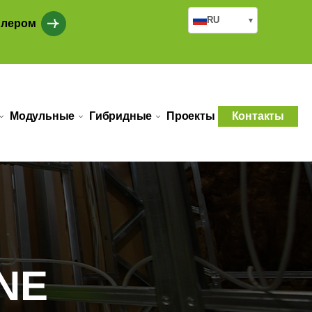
RU
▾
илером
Модульные
Гибридные
Проекты
Контакты
NE