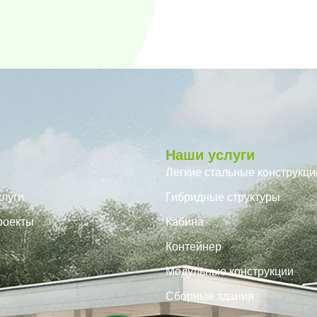
Наши услуги
Легкие стальные конструкци
луги
Гибридные структуры
роекты
Кабина
Контейнер
Модульные конструкции
Сборные здания