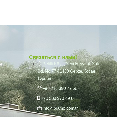
Связаться с нами!
и
Pelitli Köyü, Yeni Mezarlık Yolu
Cd. No:77 41480 Gebze/Kocaeli,
Турция
+90 216 390 77 66
+90 533 973 49 83
info@pramo.com.tr