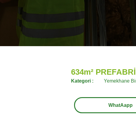
634m² PREFABR
Kategori :
Yemekhane Bin
WhatAapp