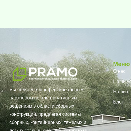
Меню
О нас
Наши ус
мы являемся профессиональным
Наши п
партнером по альтернативным
Блог
решениям в области сборных
конструкций, предлагая системы
сборных, контейнерных, тяжелых и
легких стальных зданий, которые мы