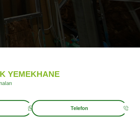
İK YEMEKHANE
aları
Telefon