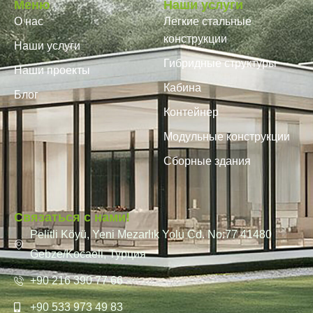
Меню
Наши услуги
О нас
Легкие стальные
конструкции
Наши услуги
Гибридные структуры
Наши проекты
Кабина
Блог
Контейнер
Модульные конструкции
Сборные здания
Связаться с нами!
Pelitli Köyü, Yeni Mezarlık Yolu Cd. No:77 41480
Gebze/Kocaeli, Турция
+90 216 390 77 66
+90 533 973 49 83