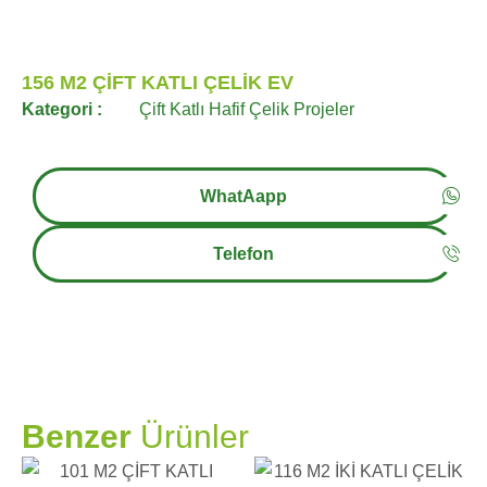
156 M2 ÇİFT KATLI ÇELİK EV
Kategori :
Çift Katlı Hafif Çelik Projeler
WhatAapp
Telefon
PRAMO
Benzer
Ürünler