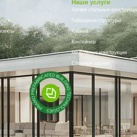
Наши услуги
Легкие стальные конструкци
луги
Гибридные структуры
роекты
Кабина
Контейнер
Модульные конструкции
Сборные здания