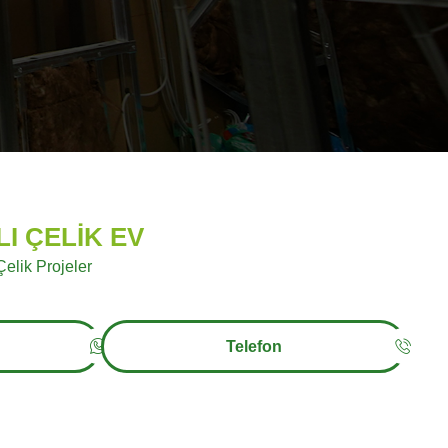
LI ÇELİK EV
 Çelik Projeler
Telefon