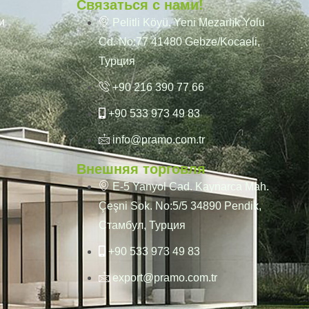
Связаться с нами!
и
Pelitli Köyü, Yeni Mezarlık Yolu
Cd. No:77 41480 Gebze/Kocaeli,
Турция
+90 216 390 77 66
+90 533 973 49 83
info@pramo.com.tr
Внешняя торговля
E-5 Yanyol Cad. Kaynarca Mah.
Çeşni Sok. No:5/5 34890 Pendik,
Стамбул, Турция
+90 533 973 49 83
export@pramo.com.tr