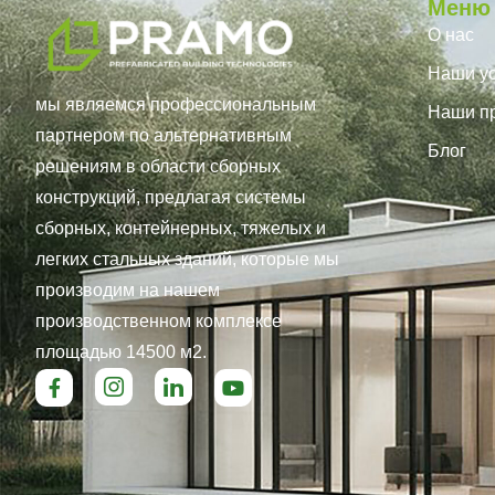
Меню
О нас
Наши ус
мы являемся профессиональным
Наши п
партнером по альтернативным
Блог
решениям в области сборных
конструкций, предлагая системы
сборных, контейнерных, тяжелых и
легких стальных зданий, которые мы
производим на нашем
производственном комплексе
площадью 14500 м2.