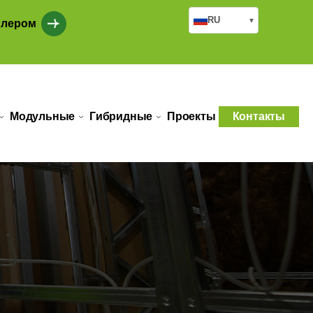
RU
▾
илером
Модульные
Гибридные
Проекты
Контакты