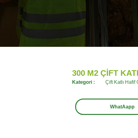
300 M2 ÇİFT KAT
Kategori :
Çift Katlı Hafif
WhatAapp