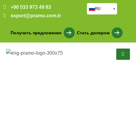
+90 533 973 49 83
RU
▾
export@pramo.com.tr
Получить предложение
Стать дилером
Готовый дом культового
назначения