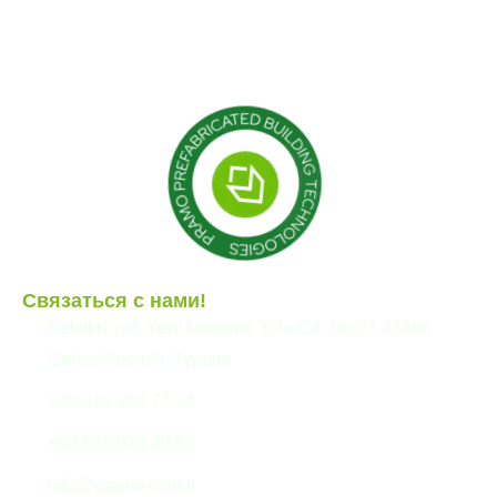
Модульные конструкции
Сборные здания
Связаться с нами!
Pelitli Köyü, Yeni Mezarlık Yolu Cd. No:77 41480
Gebze/Kocaeli, Турция
+90 216 390 77 66
+90 533 973 49 83
info@pramo.com.tr