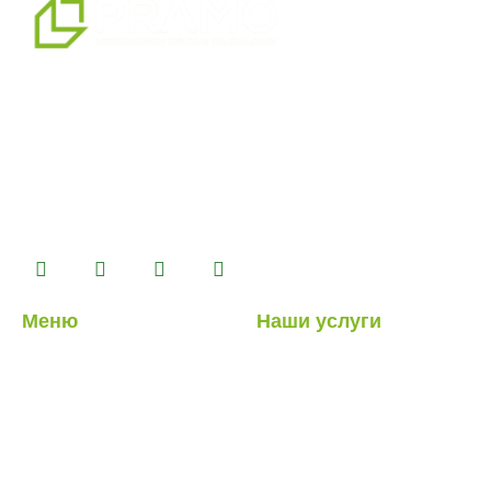
мы являемся профессиональным партнером по
альтернативным решениям в области сборных
конструкций, предлагая системы сборных,
контейнерных, тяжелых и легких стальных зданий,
которые мы производим на нашем производственном
комплексе площадью 14500 м2.
Меню
Наши услуги
О нас
Легкие стальные
конструкции
Наши услуги
Гибридные структуры
Наши проекты
Кабина
Блог
Контейнер