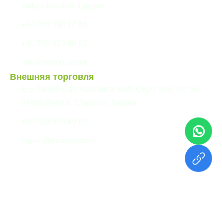
Gebze/Kocaeli, Турция
+90 216 390 77 66
+90 533 973 49 83
info@pramo.com.tr
Внешняя торговля
E-5 Yanyol Cad. Kaynarca Mah. Çeşni Sok. No:5/5
34890 Pendik, Стамбул, Турция
+90 533 973 49 83
export@pramo.com.tr
© Pramo Prefabricated
Разъяснительный текст