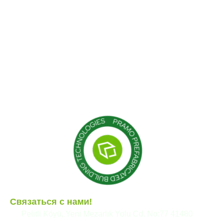
О нас
Легкие стальные
конструкции
Наши услуги
Гибридные структуры
Наши проекты
Кабина
Блог
Контейнер
Модульные конструкции
Сборные здания
Связаться с нами!
Pelitli Köyü, Yeni Mezarlık Yolu Cd. No:77 41480