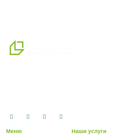
мы являемся профессиональным партнером по
альтернативным решениям в области сборных
конструкций, предлагая системы сборных,
контейнерных, тяжелых и легких стальных зданий,
которые мы производим на нашем производственном
комплексе площадью 14500 м2.
Меню
Наши услуги