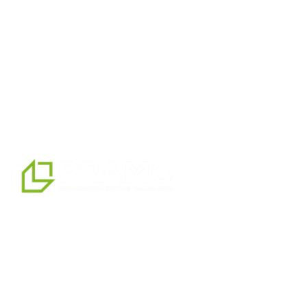
мы являемся профессиональным партнером по
альтернативным решениям в области сборных
конструкций, предлагая системы сборных,
контейнерных, тяжелых и легких стальных зданий,
которые мы производим на нашем производственном