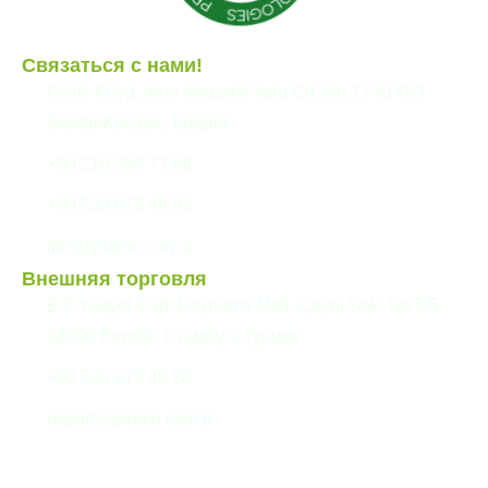
Связаться с нами!
Pelitli Köyü, Yeni Mezarlık Yolu Cd. No:77 41480
Gebze/Kocaeli, Турция
+90 216 390 77 66
+90 533 973 49 83
info@pramo.com.tr
Внешняя торговля
E-5 Yanyol Cad. Kaynarca Mah. Çeşni Sok. No:5/5
34890 Pendik, Стамбул, Турция
+90 533 973 49 83
export@pramo.com.tr