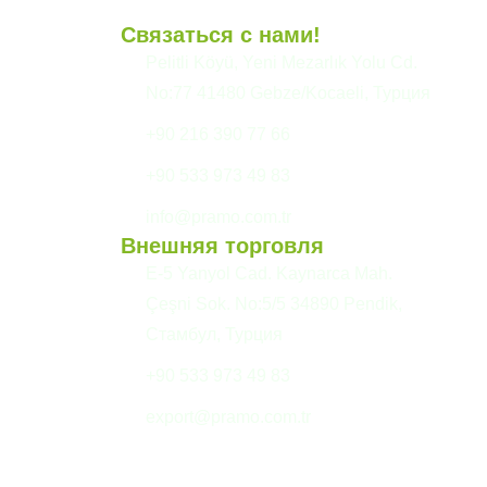
Связаться с нами!
и
Pelitli Köyü, Yeni Mezarlık Yolu Cd.
No:77 41480 Gebze/Kocaeli, Турция
+90 216 390 77 66
+90 533 973 49 83
info@pramo.com.tr
Внешняя торговля
E-5 Yanyol Cad. Kaynarca Mah.
Çeşni Sok. No:5/5 34890 Pendik,
Стамбул, Турция
+90 533 973 49 83
export@pramo.com.tr