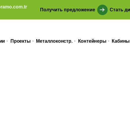
ramo.com.tr
Получить предложение
Стать д
ии
Проекты
Металлоконстр.
Контейнеры
Кабины
ногоцелевые к