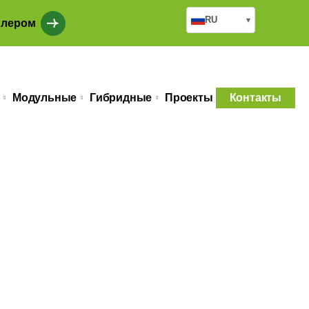
RU
▾
илером
Модульные
Гибридные
Проекты
Контакты
онструкции