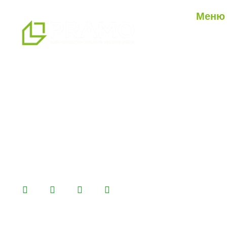
Меню
О нас
Наши ус
мы являемся профессиональным
Наши п
партнером по альтернативным
Блог
решениям в области сборных
конструкций, предлагая системы
сборных, контейнерных, тяжелых и
легких стальных зданий, которые мы
производим на нашем
производственном комплексе
площадью 14500 м2.