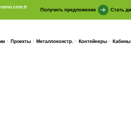
ramo.com.tr
Получить предложение
Стать д
ии
Проекты
Металлоконстр.
Контейнеры
Кабины
льные здания