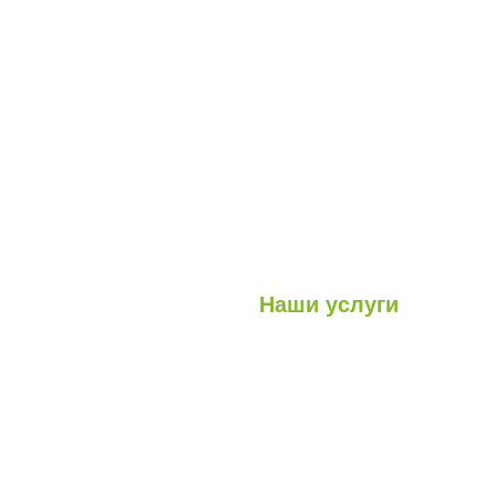
Наши услуги
Легкие стальные конструкци
луги
Гибридные структуры
роекты
Кабина
Контейнер
Модульные конструкции