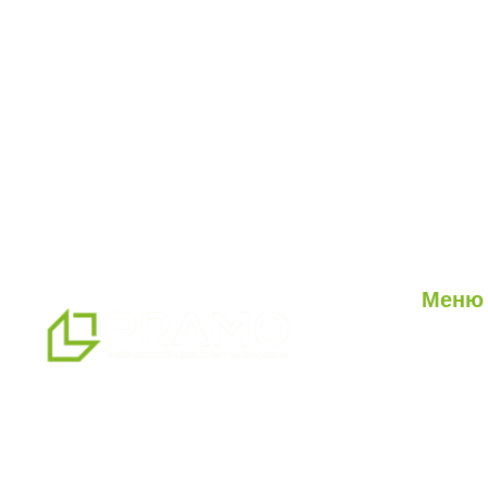
Меню
О нас
Наши ус
мы являемся профессиональным
Наши п
партнером по альтернативным
Блог
решениям в области сборных
конструкций, предлагая системы