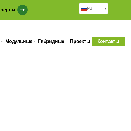
RU
▾
илером
Модульные
Гибридные
Проекты
Контакты