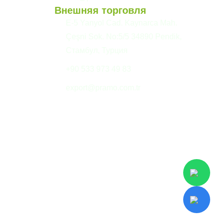
Внешняя торговля
E-5 Yanyol Cad. Kaynarca Mah.
Çeşni Sok. No:5/5 34890 Pendik,
Стамбул, Турция
+90 533 973 49 83
export@pramo.com.tr
екст KVKK и конфиденциальность
Условия и положения