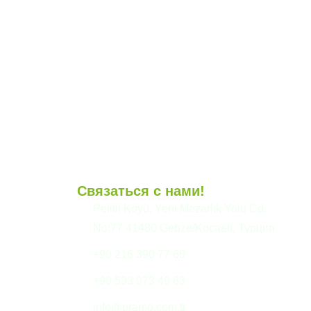
Связаться с нами!
и
Pelitli Köyü, Yeni Mezarlık Yolu Cd.
No:77 41480 Gebze/Kocaeli, Турция
+90 216 390 77 66
+90 533 973 49 83
info@pramo.com.tr