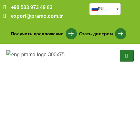
+90 533 973 49 83
RU
▾
export@pramo.com.tr
Получить предложение
Стать дилером
PRM 201