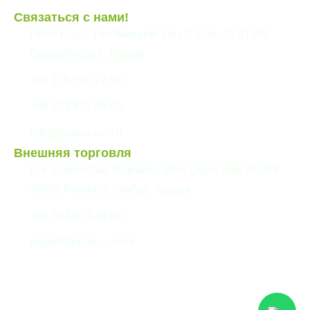
Связаться с нами!
Pelitli Köyü, Yeni Mezarlık Yolu Cd. No:77 41480
Gebze/Kocaeli, Турция
+90 216 390 77 66
+90 533 973 49 83
info@pramo.com.tr
Внешняя торговля
E-5 Yanyol Cad. Kaynarca Mah. Çeşni Sok. No:5/5
34890 Pendik, Стамбул, Турция
+90 533 973 49 83
export@pramo.com.tr