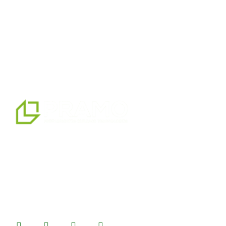
мы являемся профессиональным партнером по
альтернативным решениям в области сборных
конструкций, предлагая системы сборных,
контейнерных, тяжелых и легких стальных зданий,
которые мы производим на нашем производственном
комплексе площадью 14500 м2.