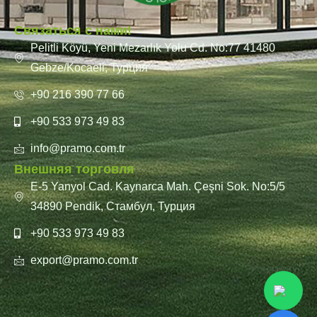
Связаться с нами!
Pelitli Köyü, Yeni Mezarlık Yolu Cd. No:77 41480
Gebze/Kocaeli, Турция
+90 216 390 77 66
+90 533 973 49 83
info@pramo.com.tr
Внешняя торговля
E-5 Yanyol Cad. Kaynarca Mah. Çeşni Sok. No:5/5
34890 Pendik, Стамбул, Турция
+90 533 973 49 83
export@pramo.com.tr