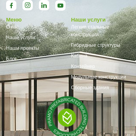
Меню
Наши услуги
О нас
Легкие стальные
конструкции
Наши услуги
Гибридные структуры
Наши проекты
Кабина
Блог
Контейнер
Модульные конструкции
Сборные здания