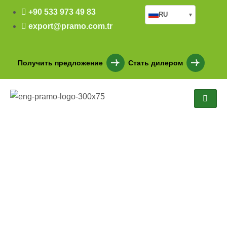
+90 533 973 49 83
RU
▾
export@pramo.com.tr
Получить предложение
Стать дилером
1833 M2 ÜÇ KATLI
MÜHENDİS YATAKHANESİ