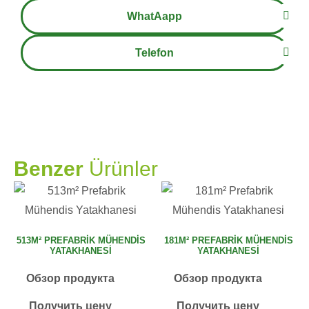
WhatAapp
Telefon
PRAMO
Benzer
Ürünler
513M² PREFABRIK MÜHENDIS
181M² PREFABRIK MÜHENDIS
YATAKHANESI
YATAKHANESI
Обзор продукта
Обзор продукта
Получить цену
Получить цену