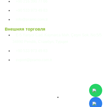
+90 216 390 77 66
+90 533 973 49 83
info@pramo.com.tr
Внешняя торговля
E-5 Yanyol Cad. Kaynarca Mah. Çeşni Sok. No:5/5
34890 Pendik, Стамбул, Турция
+90 533 973 49 83
export@pramo.com.tr
© Pramo Prefabricated
Разъяснительный
Building Technologies
текст KVKK и