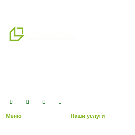
мы являемся профессиональным партнером по
альтернативным решениям в области сборных
конструкций, предлагая системы сборных,
контейнерных, тяжелых и легких стальных зданий,
которые мы производим на нашем производственном
комплексе площадью 14500 м2.
Меню
Наши услуги
О нас
Легкие стальные
конструкции
Наши услуги