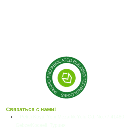
Гибридные структуры
Наши проекты
Кабина
Блог
Контейнер
Модульные конструкции
Сборные здания
Связаться с нами!
Pelitli Köyü, Yeni Mezarlık Yolu Cd. No:77 41480
Gebze/Kocaeli, Турция