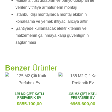
Mutfak alt üst dolapları ve banyo dolapları ile
verilen vitrifiye armatürlerin montajı
İstanbul dışı montajlarda montaj ekibinin
konaklama ve yemek ihtiyacı alıcıya aittir
Şantiyede kullanılacak elektrik temini ve
malzemenin çalınmaya karşı güvenliğinin
sağlanması
PRAMO
Benzer
Ürünler
125 M2 ÇİFT KATLI
135 M2 ÇİFT KATLI
PREFABRİK EV
PREFABRİK EV
₺
855.100,00
₺
969.600,00