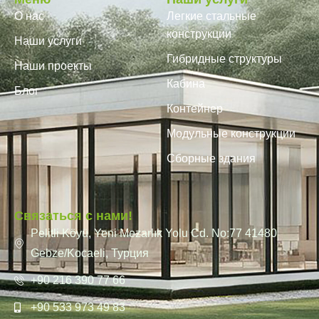
О нас
Легкие стальные
конструкции
Наши услуги
Гибридные структуры
Наши проекты
Кабина
Блог
Контейнер
Модульные конструкции
Сборные здания
Связаться с нами!
Pelitli Köyü, Yeni Mezarlık Yolu Cd. No:77 41480
Gebze/Kocaeli, Турция
+90 216 390 77 66
+90 533 973 49 83