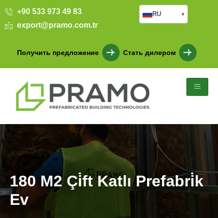
+90 533 973 49 83
RU
▾
export@pramo.com.tr
Получить предложение
Стать дилером
180 M2 Çi̇ft Katlı Prefabri̇k
Ev