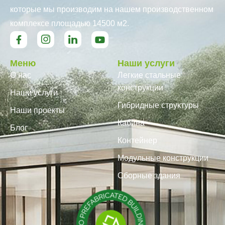
которые мы производим на нашем производственном
комплексе площадью 14500 м2.
Меню
Наши услуги
О нас
Легкие стальные
конструкции
Наши услуги
Гибридные структуры
Наши проекты
Кабина
Блог
Контейнер
Модульные конструкции
Сборные здания