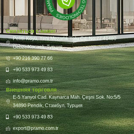
Связаться с нами!
Pelitli Köyü, Yeni Mezarlık Yolu Cd. No:77 41480
Gebze/Kocaeli, Турция
+90 216 390 77 66
+90 533 973 49 83
info@pramo.com.tr
Внешняя торговля
E-5 Yanyol Cad. Kaynarca Mah. Çeşni Sok. No:5/5
34890 Pendik, Стамбул, Турция
+90 533 973 49 83
export@pramo.com.tr