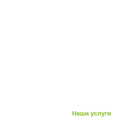
Наши услуги
Легкие стальные конструкци
луги
Гибридные структуры