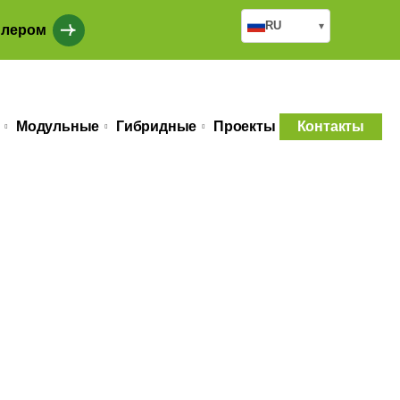
RU
▾
илером
Модульные
Гибридные
Проекты
Контакты
р