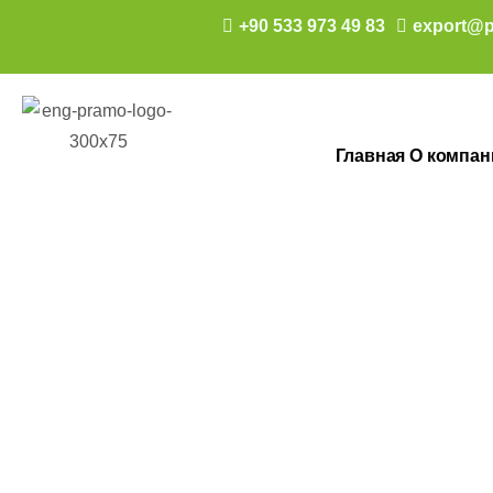
+90 533 973 49 83
export@p
Главная
О компан
Унитаз Туале