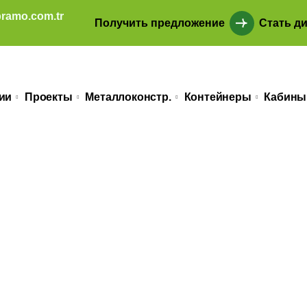
ramo.com.tr
Получить предложение
Стать д
ии
Проекты
Металлоконстр.
Контейнеры
Кабины
т Душ Контейне