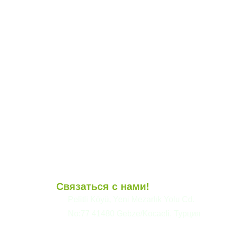
Связаться с нами!
и
Pelitli Köyü, Yeni Mezarlık Yolu Cd.
No:77 41480 Gebze/Kocaeli, Турция