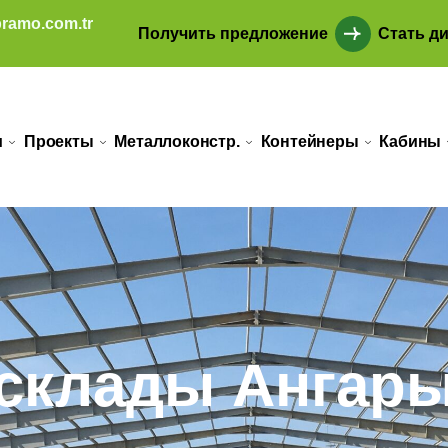
ramo.com.tr
Получить предложение
Стать д
и
Проекты
Металлоконстр.
Контейнеры
Кабины
склады Ангары