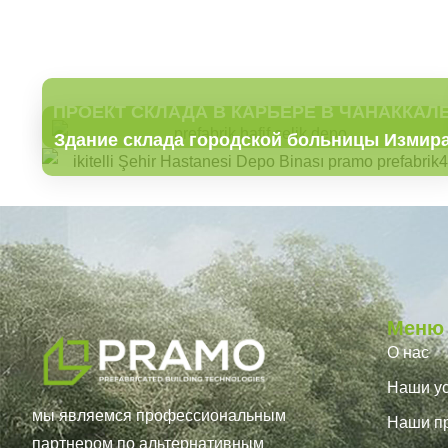
ПРОЕКТ СКЛАДА В КАРЬЕРЕ В ЧАНАККАЛ
Здание склада городской больницы Измир
Меню
О нас
Наши ус
мы являемся профессиональным
Наши п
партнером по альтернативным