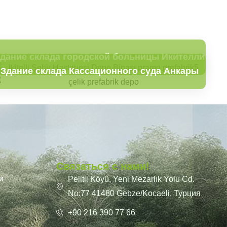
дание склада городской больницы Икителли
Здание склада Кассационного суда Анкары
Связаться с нами!
и
Pelitli Köyü, Yeni Mezarlık Yolu Cd.
No:77 41480 Gebze/Kocaeli, Турция
+90 216 390 77 66