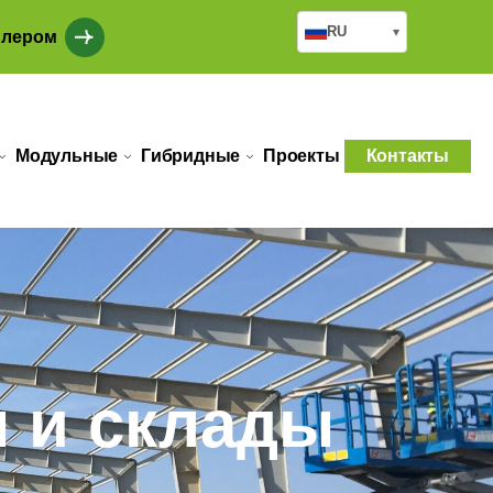
RU
▾
илером
Модульные
Гибридные
Проекты
Контакты
 и склады