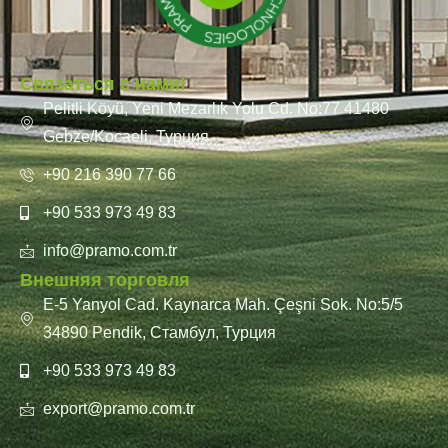
Связаться с нами!
Pelitli Köyü, Yeni Mezarlık Yolu Cd. No:77 41480
Gebze/Kocaeli, Турция
+90 216 390 77 66
+90 533 973 49 83
info@pramo.com.tr
Внешняя торговля
E-5 Yanyol Cad. Kaynarca Mah. Çeşni Sok. No:5/5
34890 Pendik, Стамбул, Турция
+90 533 973 49 83
export@pramo.com.tr