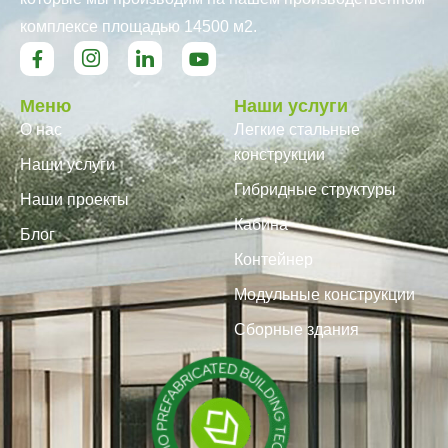
комплексе площадью 14500 м2.
Меню
Наши услуги
О нас
Легкие стальные
конструкции
Наши услуги
Гибридные структуры
Наши проекты
Кабина
Блог
Контейнер
Модульные конструкции
Сборные здания