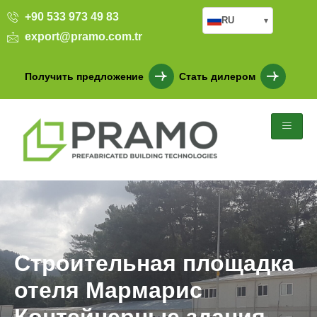
+90 533 973 49 83
RU
▾
export@pramo.com.tr
Получить предложение
Стать дилером
Строительная площадка
отеля Мармарис