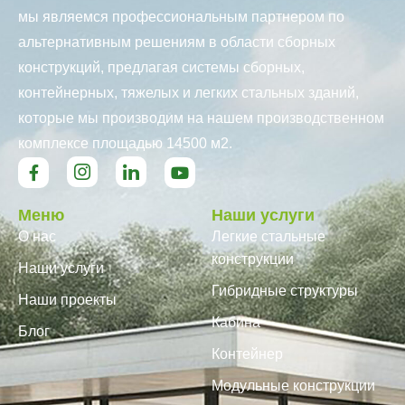
мы являемся профессиональным партнером по
альтернативным решениям в области сборных
конструкций, предлагая системы сборных,
контейнерных, тяжелых и легких стальных зданий,
которые мы производим на нашем производственном
комплексе площадью 14500 м2.
Меню
Наши услуги
О нас
Легкие стальные
конструкции
Наши услуги
Гибридные структуры
Наши проекты
Кабина
Блог
Контейнер
Модульные конструкции