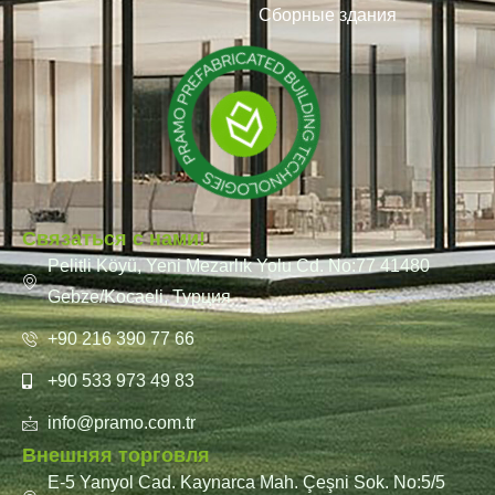
Сборные здания
Связаться с нами!
Pelitli Köyü, Yeni Mezarlık Yolu Cd. No:77 41480
Gebze/Kocaeli, Турция
+90 216 390 77 66
+90 533 973 49 83
info@pramo.com.tr
Внешняя торговля
E-5 Yanyol Cad. Kaynarca Mah. Çeşni Sok. No:5/5